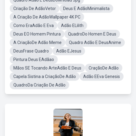
Quadro Adão E DeusDownload Jpg
Criação De AdãoVetor
Deus E AdãoMinimalista
A Criação De AdãoWallpaper 4K PC
Como EraAdão E Eva
Adão ELilith
Deus EO Homem Pintura
QuadroDo Homen E Deus
A CriaçãoDe Adão Meme
Quadro Adão E DeusAnime
DeusFrase Quadro
Adão EJesus
Pintura Deus EAdãao
Mãos SE Tocando ArteAdão E Deus
CraçãoDe Adão
Capela Sistina a CriaçãoDe Adão
Adão EEva Genesis
QuadroDa Criação De Adão