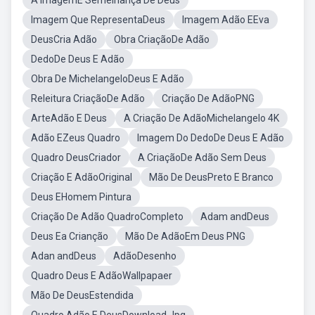
A ImagemE Semelhança De Deus
Imagem Que RepresentaDeus
Imagem Adão EEva
DeusCria Adão
Obra CriaçãoDe Adão
DedoDe Deus E Adão
Obra De MichelangeloDeus E Adão
Releitura CriaçãoDe Adão
Criação De AdãoPNG
ArteAdão E Deus
A Criação De AdãoMichelangelo 4K
Adão EZeus Quadro
Imagem Do DedoDe Deus E Adão
Quadro DeusCriador
A CriaçãoDe Adão Sem Deus
Criação E AdãoOriginal
Mão De DeusPreto E Branco
Deus EHomem Pintura
Criação De Adão QuadroCompleto
Adam andDeus
Deus Ea Crianção
Mão De AdãoEm Deus PNG
Adan andDeus
AdãoDesenho
Quadro Deus E AdãoWallpapaer
Mão De DeusEstendida