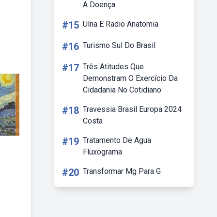
A Doença
#15
Ulna E Radio Anatomia
#16
Turismo Sul Do Brasil
#17
Três Atitudes Que
Demonstram O Exercício Da
Cidadania No Cotidiano
#18
Travessia Brasil Europa 2024
Costa
#19
Tratamento De Agua
Fluxograma
#20
Transformar Mg Para G