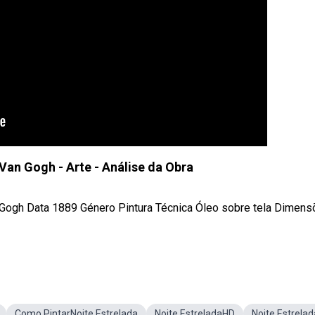
 Van Gogh - Arte - Análise da Obra
an Gogh Data 1889 Género Pintura Técnica Óleo sobre tela Dimen
Como PintarNoite Estrelada
Noite EstreladaHD
Noite Estrelad