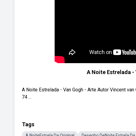
A Noite Estrelada -
A Noite Estrelada - Van Gogh - Arte Autor Vincent v
74 ...
Tags
A NoiteEstrela Da Original
Desenho DeNoite Estrela Da