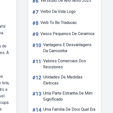
#6
Versículo De Ano Novo 2023
#7
Verbo Da Vida Logo
#8
Verb To Be Traducao
rtir
ma
#9
Vasos Pequenos De Ceramica
#10
Vantagens E Desvantagens
u de
Da Camisinha
tes. A
#11
Valores Comerciais Dos
Resistores
ba
#12
Unidades De Medidas
 tela,
Eletricas
ro a
#13
Uma Parte Estranha De Mim
vel
Significado
ocupa
s
#14
Uma Família De Dois Qual Era