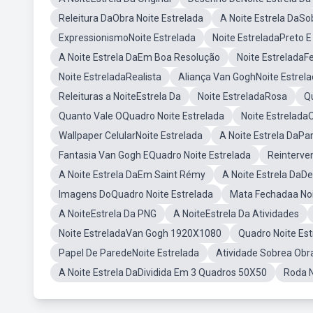
Releitura DaObra Noite Estrelada
A Noite Estrela DaS
ExpressionismoNoite Estrelada
Noite EstreladaPreto 
A Noite Estrela DaEm Boa Resolução
Noite EstreladaF
Noite EstreladaRealista
Aliança Van GoghNoite Estrel
Releituras a NoiteEstrela Da
Noite EstreladaRosa
Q
Quanto Vale OQuadro Noite Estrelada
Noite EstreladaO
Wallpaper CelularNoite Estrelada
A Noite Estrela DaPar
Fantasia Van Gogh EQuadro Noite Estrelada
Reinterve
A Noite Estrela DaEm Saint Rémy
A Noite Estrela DaDe
Imagens DoQuadro Noite Estrelada
Mata Fechadaa Noi
A NoiteEstrela Da PNG
A NoiteEstrela Da Atividades
Noite EstreladaVan Gogh 1920X1080
Quadro Noite Es
Papel De ParedeNoite Estrelada
Atividade Sobrea Obra
A Noite Estrela DaDividida Em 3 Quadros 50X50
Roda N