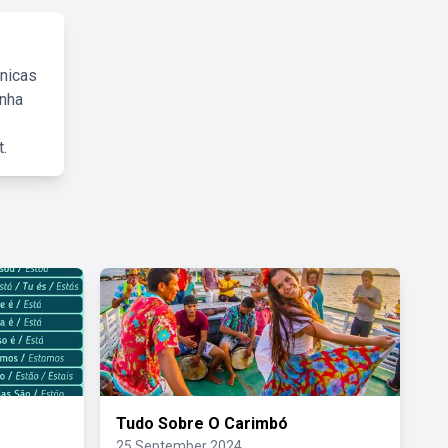
cnicas
inha
.
Tudo Sobre O Carimbó
25 September 2024