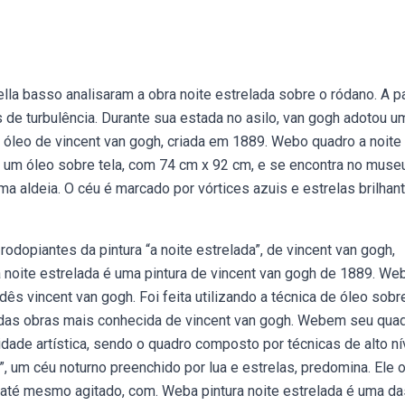
la basso analisaram a obra noite estrelada sobre o ródano. A pa
 de turbulência. Durante sua estada no asilo, van gogh adotou u
a óleo de vincent van gogh, criada em 1889. Webo quadro a noite
 É um óleo sobre tela, com 74 cm x 92 cm, e se encontra no muse
ma aldeia. O céu é marcado por vórtices azuis e estrelas brilhan
dopiantes da pintura “a noite estrelada”, de vincent van gogh,
 noite estrelada é uma pintura de vincent van gogh de 1889. We
ês vincent van gogh. Foi feita utilizando a técnica de óleo sobre
 das obras mais conhecida de vincent van gogh. Webem seu quad
idade artística, sendo o quadro composto por técnicas de alto ní
, um céu noturno preenchido por lua e estrelas, predomina. Ele 
 até mesmo agitado, com. Weba pintura noite estrelada é uma da