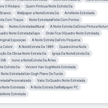
obre O Ródano
Quem Pintoua Noite Estrela Da
E Branco
Wallpaper a NoiteEstrela Da
ArteNoite Estrelada
eita Com Traços
Noite EstreladaFeita Com Pontos
ada
Noites EstreladasMural
A Noite Estrela DaÚnica Pintura Notur
uadro Noite EstreladaSapo
Onde Fica OQuadro Noite Estrelada
riginal Exposiçao
A Noite Estrela DaFoto Pequena
a Colorir
A NoiteEstrela Da 1889
QuadroUma Noite
nção Da Obraa Noite Estrela Da
Igreja Da NoiteEstrela Da
 DIA
Icone a NoiteEstrela Da Artes
te Estrela Da
Vincent Van GoghNoite Estrelada
Noite EstreladaVan Gogh Plano De Fundo
treladaPersonalizado
Valor DoQuadro Noite Estrelada
 Noite Estrelada
A Noite Estrela DaWallpaper PC
oNoite Estrelada