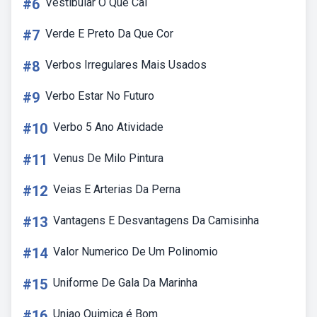
#6
Vestibular O Que Cai
#7
Verde E Preto Da Que Cor
#8
Verbos Irregulares Mais Usados
#9
Verbo Estar No Futuro
#10
Verbo 5 Ano Atividade
#11
Venus De Milo Pintura
#12
Veias E Arterias Da Perna
#13
Vantagens E Desvantagens Da Camisinha
#14
Valor Numerico De Um Polinomio
#15
Uniforme De Gala Da Marinha
#16
Uniao Quimica é Bom