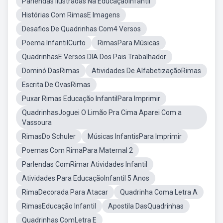
Parlendas Ilustradas Na EducaçãoInfantil
Histórias Com RimasE Imagens
Desafios De Quadrinhas Com4 Versos
Poema InfantilCurto
RimasPara Músicas
QuadrinhasE Versos DIA Dos Pais Trabalhador
Dominó DasRimas
Atividades De AlfabetizaçãoRimas
Escrita De OvasRimas
Puxar Rimas Educação InfantilPara Imprimir
QuadrinhasJoguei O Limão Pra Cima Aparei Com a
Vassoura
RimasDo Schuler
Músicas InfantisPara Imprimir
Poemas Com RimaPara Maternal 2
Parlendas ComRimar Atividades Infantil
Atividades Para EducaçãoInfantil 5 Anos
RimaDecorada Para Atacar
Quadrinha Coma Letra A
RimasEducação Infantil
Apostila DasQuadrinhas
Quadrinhas ComLetra E