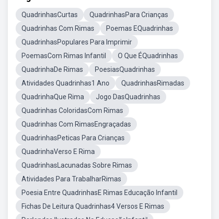
QuadrinhasCurtas
QuadrinhasPara Crianças
Quadrinhas Com Rimas
Poemas EQuadrinhas
QuadrinhasPopulares Para Imprimir
PoemasCom Rimas Infantil
O Que ÉQuadrinhas
QuadrinhaDe Rimas
PoesiasQuadrinhas
Atividades Quadrinhas1 Ano
QuadrinhasRimadas
QuadrinhaQue Rima
Jogo DasQuadrinhas
Quadrinhas ColoridasCom Rimas
Quadrinhas Com RimasEngraçadas
QuadrinhasPeticas Para Crianças
QuadrinhaVerso E Rima
QuadrinhasLacunadas Sobre Rimas
Atividades Para TrabalharRimas
Poesia Entre QuadrinhasE Rimas Educação Infantil
Fichas De Leitura Quadrinhas4 Versos E Rimas