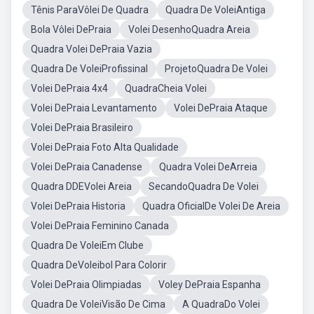
Tênis ParaVôlei De Quadra
Quadra De VoleiAntiga
Bola Vôlei DePraia
Volei DesenhoQuadra Areia
Quadra Volei DePraia Vazia
Quadra De VoleiProfissinal
ProjetoQuadra De Volei
Volei DePraia 4x4
QuadraCheia Volei
Volei DePraia Levantamento
Volei DePraia Ataque
Volei DePraia Brasileiro
Volei DePraia Foto Alta Qualidade
Volei DePraia Canadense
Quadra Volei DeArreia
Quadra DDEVolei Areia
SecandoQuadra De Volei
Volei DePraia Historia
Quadra OficialDe Volei De Areia
Volei DePraia Feminino Canada
Quadra De VoleiEm Clube
Quadra DeVoleibol Para Colorir
Volei DePraia Olimpiadas
Voley DePraia Espanha
Quadra De VoleiVisão De Cima
A QuadraDo Volei