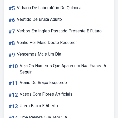
#5
Vidraria De Laboratório De Química
#6
Vestido De Bruxa Adulto
#7
Verbos Em Ingles Passado Presente E Futuro
#8
Venho Por Meio Deste Requerer
#9
Vencemos Mais Um Dia
#10
Veja Os Números Que Aparecem Nas Frases A
Seguir
#11
Veias Do Braço Esquerdo
#12
Vasos Com Flores Artificiais
#13
Utero Baixo E Aberto
Uma Palavra Que Tem 5 A