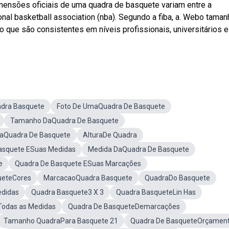
imensões oficiais de uma quadra de basquete variam entre a
ional basketball association (nba). Segundo a fiba, a. Webo tama
que são consistentes em níveis profissionais, universitários e
dra Basquete
Foto De UmaQuadra De Basquete
Tamanho DaQuadra De Basquete
aQuadra De Basquete
AlturaDe Quadra
asquete ESuas Medidas
Medida DaQuadra De Basquete
e
Quadra De Basquete ESuas Marcações
ueteCores
MarcacaoQuadra Basquete
QuadraDo Basquete
didas
Quadra Basquete3 X 3
Quadra BasqueteLin Has
odas as Medidas
Quadra De BasqueteDemarcações
Tamanho QuadraPara Basquete 21
Quadra De BasqueteOrçamen