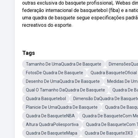
outras exclusiva do basquete profissional,. Webas d
federação internacional de basquetebol (fiba) e a nat
uma quadra de basquete segue especificações padrão 
recreativos do esporte.
Tags
Tamanho De UmaQuadra De Basquete
DimensõesQua
FotosDe Quadra De Basquete
Quadra BasqueteOficial
Desenho De UmaQuadra De Basquete
Medidas De Um
Qual O Tamanho DaQuadra De Basquete
Quadra De B
Quadra Basquetebol
Dimensão DaQuadra De Basquet
Planicie De UmaQuadra De Basquete
Quadra De Basq
Quadra De BasqueteNBA
Quadra De BasqueteCom Me
Altura QuadraPoliesportiva
Quadra De BasqueteCom T
Quadra De BasqueteMapa
Quadra De Basquete3X3