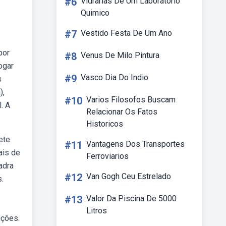
#6
Vidrarias De Um Laboratorio
Quimico
#7
Vestido Festa De Um Ano
por
#8
Venus De Milo Pintura
ogar
#9
Vasco Dia Do Indio
s
),
#10
Varios Filosofos Buscam
. A
Relacionar Os Fatos
Historicos
ete.
#11
Vantagens Dos Transportes
ais de
Ferroviarios
adra
#12
Van Gogh Ceu Estrelado
.
#13
Valor Da Piscina De 5000
Litros
ições.