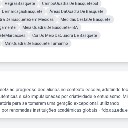
RegrasBasquete
CampoQuadra De Basquetebol
DemarcaçãoBasquete
Áreas DaQuadra De Basquete
dra De BasqueteSem Medidas
Medidas CestaDe Basquete
igamente
Meia Quadra De BasqueteFIBA
eteMarcaçoes
Cor Do Meio DaQuadra De Basquete
MiniQuadra De Basquete Tamanho
leta ao progresso dos alunos no contexto escolar, adotando té
tênticas e são impulsionadas por criatividade e entusiasmo. M
etória para se tornarem uma geração excepcional, utilizando
 por renomadas instituições acadêmicas globais - fdp.aau.edu.et