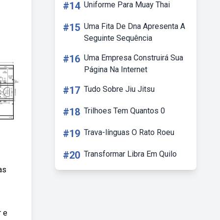
#14
Uniforme Para Muay Thai
#15
Uma Fita De Dna Apresenta A
Seguinte Sequência
#16
Uma Empresa Construirá Sua
Página Na Internet
#17
Tudo Sobre Jiu Jitsu
#18
Trilhoes Tem Quantos 0
#19
Trava-línguas O Rato Roeu
#20
Transformar Libra Em Quilo
as
r e