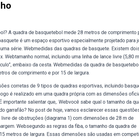
nho
ebol? A quadra de basquetebol mede 28 metros de comprimento 
basquete é um espaço esportivo especialmente projetado para j
 uma série. Webmedidas das quadras de basquete. Existem doi
. Webtamanho normal, incluindo uma linha de lance livre (5,80 m
írculo”, embaixo da cesta. Webmedidas da quadra de basquetebol
tros de comprimento e por 15 de largura.
ões corretas de 9 tipos de quadras esportivas, incluindo basqu
O jogo é realizado em uma quadra própria com as dimensões ofici
É importante salientar que,. Webvocê sabe qual o tamanho da qu
 e do garrafão? No post de hoje, vamos esclarecer essas questões
a, livre de obstruções (diagrama 1) com dimensões de 28 m de
argem. Websegundo as regras da fiba, o tamanho da quadra de
15 metros de largura. Essas dimensões são usadas em compet