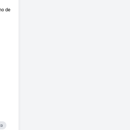
nho de
to