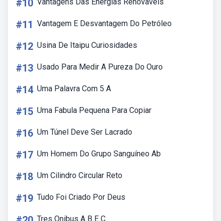
#10
Vantagens Das Energias Renovaveis
#11
Vantagem E Desvantagem Do Petróleo
#12
Usina De Itaipu Curiosidades
#13
Usado Para Medir A Pureza Do Ouro
#14
Uma Palavra Com 5 A
#15
Uma Fabula Pequena Para Copiar
#16
Um Túnel Deve Ser Lacrado
#17
Um Homem Do Grupo Sanguíneo Ab
#18
Um Cilindro Circular Reto
#19
Tudo Foi Criado Por Deus
#20
Tres Onibus A B E C