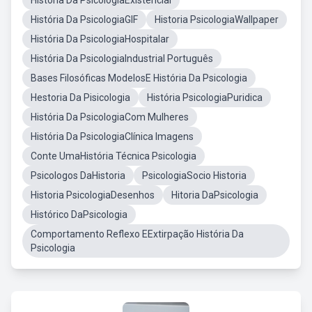
História Da PsicologiaExistencial
História Da PsicologiaGIF
Historia PsicologiaWallpaper
História Da PsicologiaHospitalar
História Da PsicologiaIndustrial Português
Bases Filosóficas ModelosE História Da Psicologia
Hestoria Da Pisicologia
História PsicologiaPuridica
História Da PsicologiaCom Mulheres
História Da PsicologiaClínica Imagens
Conte UmaHistória Técnica Psicologia
Psicologos DaHistoria
PsicologiaSocio Historia
Historia PsicologiaDesenhos
Hitoria DaPsicologia
Histórico DaPsicologia
Comportamento Reflexo EExtirpação História Da
Psicologia