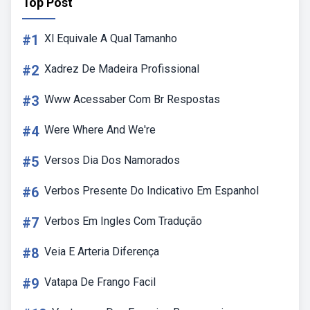
Top Post
#1
Xl Equivale A Qual Tamanho
#2
Xadrez De Madeira Profissional
#3
Www Acessaber Com Br Respostas
#4
Were Where And We're
#5
Versos Dia Dos Namorados
#6
Verbos Presente Do Indicativo Em Espanhol
#7
Verbos Em Ingles Com Tradução
#8
Veia E Arteria Diferença
#9
Vatapa De Frango Facil