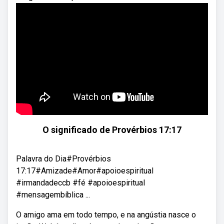
O significado de Provérbios 17:17
Palavra do Dia#Provérbios
17:17#Amizade#Amor#apoioespiritual
#irmandadeccb #fé #apoioespiritual
#mensagembíblica ...
O amigo ama em todo tempo, e na angústia nasce o