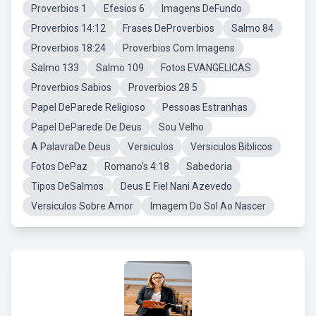
Proverbios 1
Efesios 6
Imagens DeFundo
Proverbios 14:12
Frases DeProverbios
Salmo 84
Proverbios 18:24
Proverbios Com Imagens
Salmo 133
Salmo 109
Fotos EVANGELICAS
Proverbios Sabios
Proverbios 28 5
Papel DeParede Religioso
Pessoas Estranhas
Papel DeParede De Deus
Sou Velho
A PalavraDe Deus
Versiculos
Versiculos Biblicos
Fotos DePaz
Romano's 4:18
Sabedoria
Tipos DeSalmos
Deus E Fiel Nani Azevedo
Versiculos Sobre Amor
Imagem Do Sol Ao Nascer