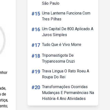
São Paulo
#15
Uma Lanterna Funciona Com
Tres Pilhas
#16
Um Capital De 800 Aplicado A
Juros Simples
#17
Tudo Que é Vivo Morre
#18
Tripomastigota De
Trypanosoma Cruzi
#19
Trava Lingua O Rato Roeu A
enhor
Roupa Do Rei
#20
Transformações Ocorridas
ade,
Mudanças E Permanências Na
a de
História 4 Ano Atividades
tiça,
ento;