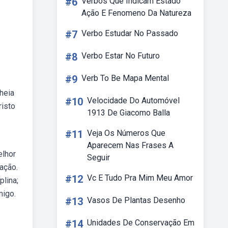
#6
Verbos Que Indicam Estado
Ação E Fenomeno Da Natureza
#7
Verbo Estudar No Passado
#8
Verbo Estar No Futuro
#9
Verb To Be Mapa Mental
heia
#10
Velocidade Do Automóvel
risto
1913 De Giacomo Balla
#11
Veja Os Números Que
Aparecem Nas Frases A
elhor
Seguir
ação.
#12
Vc E Tudo Pra Mim Meu Amor
plina;
migo.
#13
Vasos De Plantas Desenho
#14
Unidades De Conservação Em