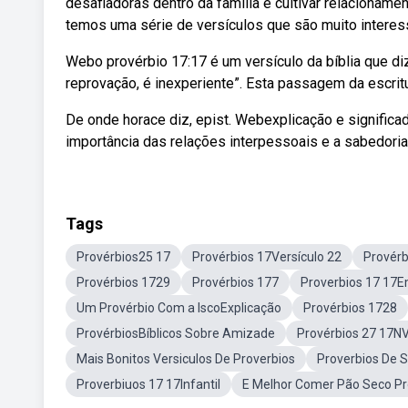
desafiadoras dentro da família e cultivar relacionam
temos uma série de versículos que são muito interess
Webo provérbio 17:17 é um versículo da bíblia que di
reprovação, é inexperiente”. Esta passagem da escrit
De onde horace diz, epist. Webexplicação e significad
importância das relações interpessoais e a sabedoria
Tags
Provérbios25 17
Provérbios 17Versículo 22
Provérb
Provérbios 1729
Provérbios 177
Proverbios 17 17
Um Provérbio Com a IscoExplicação
Provérbios 1728
ProvérbiosBíblicos Sobre Amizade
Provérbios 27 17N
Mais Bonitos Versiculos De Proverbios
Proverbios De 
Proverbiuos 17 17Infantil
E Melhor Comer Pão Seco Pr