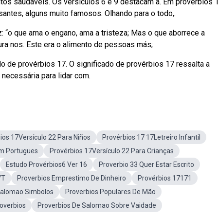
entos saudáveis. Os versículos 6 e 9 destacam a. Em provérbios 
antes, alguns muito famosos. Olhando para o todo,.
z: “o que ama o engano, ama a tristeza; Mas o que aborrece a
ura nos. Este era o alimento de pessoas más;
o de provérbios 17. O significado de provérbios 17 ressalta a
 necessária para lidar com.
ios 17Versículo 22 Para Niños
Provérbios 17 17Letreiro Infantil
Em Portugues
Provérbios 17Versículo 22 Para Crianças
Estudo Provérbios6 Ver 16
Proverbio 33 Quer Estar Escrito
VT
Proverbios Emprestimo De Dinheiro
Provérbios 17171
Salomao Simbolos
Proverbios Populares De Mão
overbios
Proverbios De Salomao Sobre Vaidade