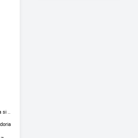
i ...
doria