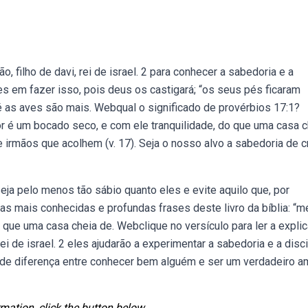
, filho de davi, rei de israel. 2 para conhecer a sabedoria e a
les em fazer isso, pois deus os castigará; “os seus pés ficaram
é as aves são mais. Webqual o significado de provérbios 17:1?
hor é um bocado seco, e com ele tranquilidade, do que uma casa c
mãos que acolhem (v. 17). Seja o nosso alvo a sabedoria de c
eja pelo menos tão sábio quanto eles e evite aquilo que, por
as mais conhecidas e profundas frases deste livro da bíblia: “m
 que uma casa cheia de. Webclique no versículo para ler a explic
i de israel. 2 eles ajudarão a experimentar a sabedoria e a disci
de diferença entre conhecer bem alguém e ser um verdadeiro a
mation, click the button below.