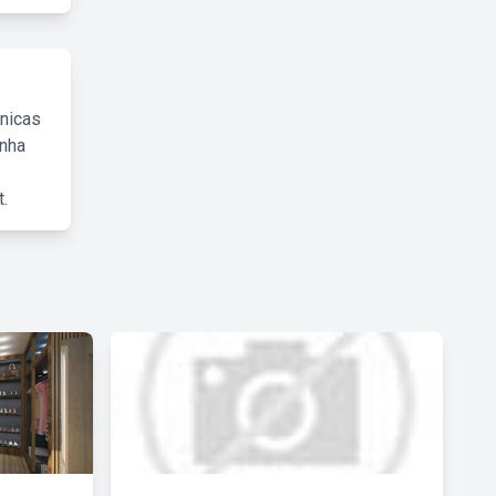
cnicas
inha
.