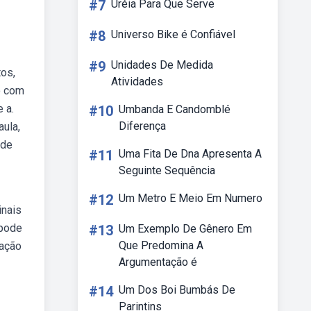
#7
Uréia Para Que Serve
#8
Universo Bike é Confiável
#9
Unidades De Medida
tos,
Atividades
o com
 a.
#10
Umbanda E Candomblé
Diferença
aula,
 de
#11
Uma Fita De Dna Apresenta A
Seguinte Sequência
#12
Um Metro E Meio Em Numero
inais
 pode
#13
Um Exemplo De Gênero Em
Que Predomina A
uação
Argumentação é
#14
Um Dos Boi Bumbás De
Parintins