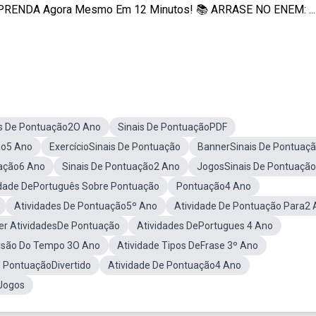
APRENDA Agora Mesmo Em 12 Minutos! 📚 ARRASE NO ENEM: ...
is De Pontuação2O Ano
Sinais De PontuaçãoPDF
ão5 Ano
ExercícioSinais De Pontuação
BannerSinais De Pontuaç
uação6 Ano
Sinais De Pontuação2 Ano
JogosSinais De Pontuação
idade DePortuguês Sobre Pontuação
Pontuação4 Ano
Atividades De Pontuação5º Ano
Atividade De Pontuação Para2
r AtividadesDe Pontuação
Atividades DePortugues 4 Ano
visão Do Tempo 3O Ano
Atividade Tipos DeFrase 3º Ano
e PontuaçãoDivertido
Atividade De Pontuação4 Ano
Jogos