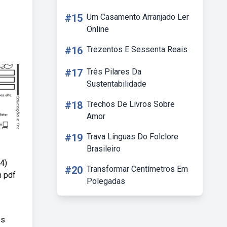
#15
Um Casamento Arranjado Ler
Online
#16
Trezentos E Sessenta Reais
#17
Três Pilares Da
Sustentabilidade
#18
Trechos De Livros Sobre
Amor
#19
Trava Línguas Do Folclore
Brasileiro
4)
#20
Transformar Centímetros Em
m pdf
Polegadas
os