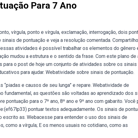
ntuação Para 7 Ano
to, vírgula, ponto e vírgula, exclamação, interrogação, dois pon
re sinais de pontuação e veja a resolução comentada. Compartilh
essas atividades é possível trabalhar os elementos do gênero e
ão mudou a estrutura e o sentido da frase. Com este plano de 
para o post de hoje um conjunto de atividades sobre os sinais
ucativos para ajudar. Webatividade sobre sinais de pontuação.
as “piadas e causos de seu lunga” e repare. Webatividade de
ino fundamental, as questões são voltadas ao aprendizado dos s
re pontuação para o 7º ano, 8º ano e 9º ano com gabarito. Você
dade:(ef67lp33) pontuar textos adequadamente. Os sinais de pont
xto escrito as. Webacesse para entender o uso dos sinais de
s, como a vírgula; E os menos usuais no cotidiano, como as