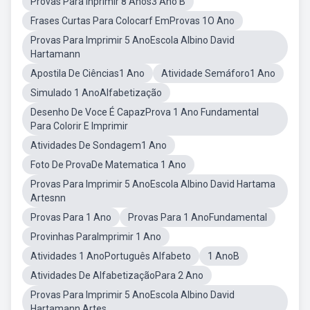
Provas Para Inprimir 8 Anos3 Ano B
Frases Curtas Para Colocarf EmProvas 1O Ano
Provas Para Imprimir 5 AnoEscola Albino David
Hartamann
Apostila De Ciências1 Ano
Atividade Semáforo1 Ano
Simulado 1 AnoAlfabetização
Desenho De Voce É CapazProva 1 Ano Fundamental
Para Colorir E Imprimir
Atividades De Sondagem1 Ano
Foto De ProvaDe Matematica 1 Ano
Provas Para Imprimir 5 AnoEscola Albino David Hartama
Artesnn
Provas Para 1 Ano
Provas Para 1 AnoFundamental
Provinhas ParaImprimir 1 Ano
Atividades 1 AnoPortuguês Alfabeto
1 AnoB
Atividades De AlfabetizaçãoPara 2 Ano
Provas Para Imprimir 5 AnoEscola Albino David
Hartamann Artes