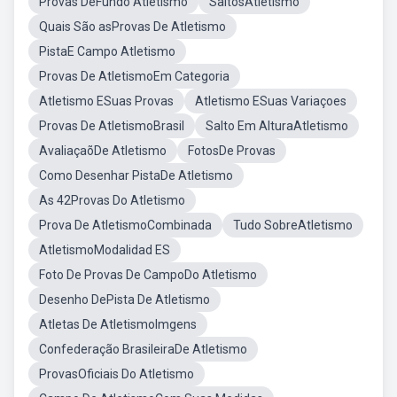
Provas DeFundo Atletismo
SaltosAtletismo
Quais São asProvas De Atletismo
PistaE Campo Atletismo
Provas De AtletismoEm Categoria
Atletismo ESuas Provas
Atletismo ESuas Variaçoes
Provas De AtletismoBrasil
Salto Em AlturaAtletismo
AvaliaçaõDe Atletismo
FotosDe Provas
Como Desenhar PistaDe Atletismo
As 42Provas Do Atletismo
Prova De AtletismoCombinada
Tudo SobreAtletismo
AtletismoModalidad ES
Foto De Provas De CampoDo Atletismo
Desenho DePista De Atletismo
Atletas De AtletismoImgens
Confederação BrasileiraDe Atletismo
ProvasOficiais Do Atletismo