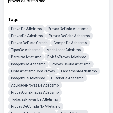
provas de pistas são.
Tags
Prova De Atletismo
Provas DePista Atletismo
ProvasDo Atletismo
Provas DeSalto Atletismo
Provas DePista Corrida
Campo De Atletismo
TiposDe Atletismo
ModalidadeAtletismo
BarreirasAtletismo
DivisãoProvas Atletismo
ImagensDe Atletismo
Provas DeRua Atletismo
Pista AtletismoCom Provas
LançamentoAtletismo
ImagemDe Atletismo
QuadraDe Atletismo
AtividadeProvas De Atletismo
ProvasCombinadas Atletismo
Todas asProvas De Atletismo
Provas DeCorrida No Atletismo