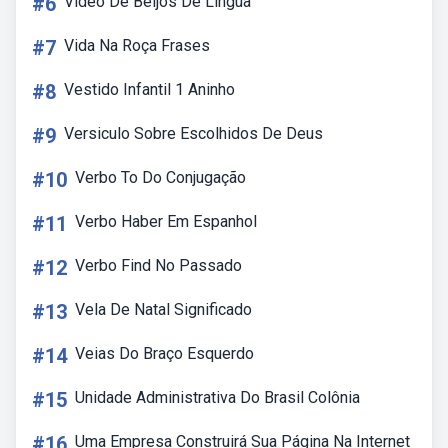
#6
Video De Beijos De Lingua
#7
Vida Na Roça Frases
#8
Vestido Infantil 1 Aninho
#9
Versiculo Sobre Escolhidos De Deus
#10
Verbo To Do Conjugação
#11
Verbo Haber Em Espanhol
#12
Verbo Find No Passado
#13
Vela De Natal Significado
#14
Veias Do Braço Esquerdo
#15
Unidade Administrativa Do Brasil Colônia
#16
Uma Empresa Construirá Sua Página Na Internet