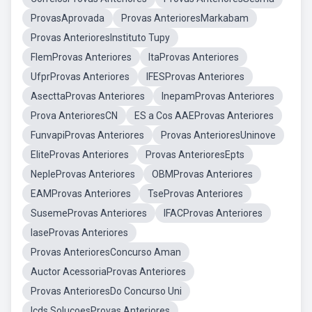
ProvasAprovada
Provas AnterioresMarkabam
Provas AnterioresInstituto Tupy
FlemProvas Anteriores
ItaProvas Anteriores
UfprProvas Anteriores
IFESProvas Anteriores
AsecttaProvas Anteriores
InepamProvas Anteriores
Prova AnterioresCN
ES a Cos AAEProvas Anteriores
FunvapiProvas Anteriores
Provas AnterioresUninove
EliteProvas Anteriores
Provas AnterioresEpts
NepleProvas Anteriores
OBMProvas Anteriores
EAMProvas Anteriores
TseProvas Anteriores
SusemeProvas Anteriores
IFACProvas Anteriores
IaseProvas Anteriores
Provas AnterioresConcurso Aman
Auctor AcessoriaProvas Anteriores
Provas AnterioresDo Concurso Uni
Icds SoluçoesProvas Anteriores