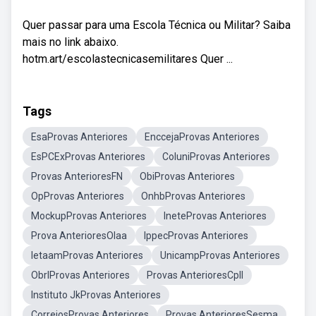
Quer passar para uma Escola Técnica ou Militar? Saiba
mais no link abaixo.
hotm.art/escolastecnicasemilitares Quer ...
Tags
EsaProvas Anteriores
EnccejaProvas Anteriores
EsPCExProvas Anteriores
ColuniProvas Anteriores
Provas AnterioresFN
ObiProvas Anteriores
OpProvas Anteriores
OnhbProvas Anteriores
MockupProvas Anteriores
IneteProvas Anteriores
Prova AnterioresOlaa
IppecProvas Anteriores
IetaamProvas Anteriores
UnicampProvas Anteriores
ObrlProvas Anteriores
Provas AnterioresCpll
Instituto JkProvas Anteriores
CorreiosProvas Anteriores
Provas AnterioresSesma