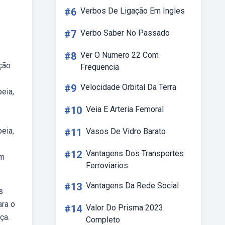
#6
Verbos De Ligação Em Ingles
#7
Verbo Saber No Passado
#8
Ver O Numero 22 Com
eção
Frequencia
#9
Velocidade Orbital Da Terra
eia,
#10
Veia E Arteria Femoral
eia,
#11
Vasos De Vidro Barato
#12
Vantagens Dos Transportes
om
Ferroviarios
#13
Vantagens Da Rede Social
s
ara o
#14
Valor Do Prisma 2023
ça.
Completo