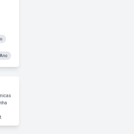
no
 Ano
cnicas
inha
.