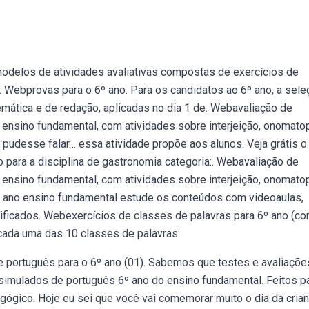
odelos de atividades avaliativas compostas de exercícios de
oi. Webprovas para o 6º ano. Para os candidatos ao 6º ano, a sel
mática e de redação, aplicadas no dia 1 de. Webavaliação de
ensino fundamental, com atividades sobre interjeição, onomatop
rra pudesse falar… essa atividade propõe aos alunos. Veja grátis o
o para a disciplina de gastronomia categoria:. Webavaliação de
ensino fundamental, com atividades sobre interjeição, onomatop
 6º ano ensino fundamental estude os conteúdos com videoaulas,
amificados. Webexercícios de classes de palavras para 6º ano (c
 cada uma das 10 classes de palavras:
português para o 6º ano (01). Sabemos que testes e avaliaçõe
i simulados de português 6º ano do ensino fundamental. Feitos p
gico. Hoje eu sei que você vai comemorar muito o dia da crian