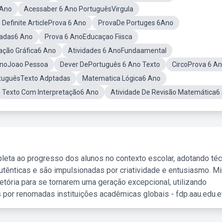
 Ano
Acessaber 6 Ano PortuguêsVirgula
Definite ArticleProva 6 Ano
ProvaDe Portuges 6Ano
radas6 Ano
Prova 6 AnoEducaçao Fiisca
ação Gráfica6 Ano
Atividades 6 AnoFundaamental
 AnoJoao Pessoa
Dever DePortuguês 6 Ano Texto
CircoProva 6 A
rtuguêsTexto Adptadas
Matematica Lógica6 Ano
Texto Com Interpretação6 Ano
Atividade De Revisão Matemática6
leta ao progresso dos alunos no contexto escolar, adotando té
tênticas e são impulsionadas por criatividade e entusiasmo. M
etória para se tornarem uma geração excepcional, utilizando
 por renomadas instituições acadêmicas globais - fdp.aau.edu.et