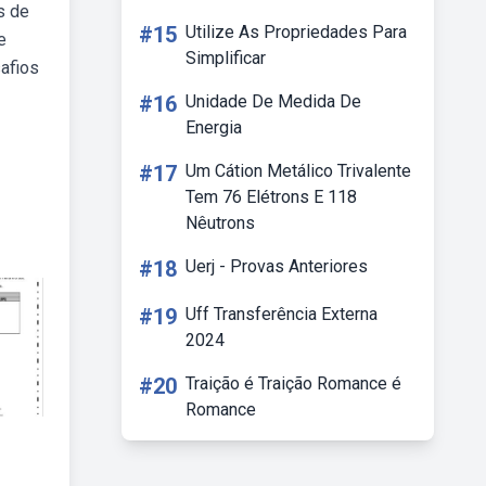
s de
#15
Utilize As Propriedades Para
e
Simplificar
safios
#16
Unidade De Medida De
Energia
#17
Um Cátion Metálico Trivalente
Tem 76 Elétrons E 118
Nêutrons
#18
Uerj - Provas Anteriores
#19
Uff Transferência Externa
2024
#20
Traição é Traição Romance é
Romance