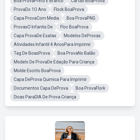
Boa ProvaPreto E Branco
Cartão BoaProva
ProvaDo 1O Ano
Flock BoaProva
Capa ProvaCom Media
Boa ProvaPNG
ProvasO Infantis De
Floc BoaProva
Capa ProvaDe Exatas
Modelos DeProvas
Atividades Infantil 4 AnosPara Imprimir
Tag De BoasProva
Boa ProvaNo Balão
Modelo De ProvaDe Edação Para Criança
Molde Escrito BoaProva
Capa DeProva Quimica Para Imprimir
Documentos Capa DeProva
Boa ProvaFlork
Dicas ParaDIA De Prova Criança