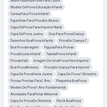
Aluno FazendoProva Para Colorir
Modelo DeProva Educação Infantil
CartazPara Prova Infantil
Figurinhas Para ProvaDe Alunos
Capa DeProva Para Imprimir Natal
Capa DeProva Junina
Dica Para ProvaCriança
Desenhos BoaProva Infantis
ProvaDe Criança C
Boa ProvaImagem
FigurasPara Provas
ProvaEscola Infantil
TabelaProva Infantil
ProvaInfatil
Imagem De UmaProva Para Imprimir
Boa ProvaArtistico
ProvaDe Criança Para Inprimir
Capa De ProvaFesta Junina
Capa De Prova1 Bimestre
Provas Prontas Para1 Ano
Plaquinha BoaProva
Modelo De Prova1 Ano Fundamental
Atividades ParaPintar Maternal
Capa De ProvaDe Dhistória
Florck BoaProva