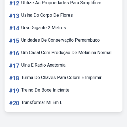
#12
Utilize As Propriedades Para Simplificar
#13
Usina Do Corpo De Flores
#14
Urso Gigante 2 Metros
#15
Unidades De Conservação Pernambuco
#16
Um Casal Com Produção De Melanina Normal
#17
Ulna E Radio Anatomia
#18
Turma Do Chaves Para Colorir E Imprimir
#19
Treino De Boxe Iniciante
#20
Transformar Ml Em L