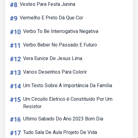
#8
Vestes Para Festa Junina
#9
Vermelho E Preto Dá Que Cor
#10
Verbo To Be Interrogativa Negativa
#11
Verbo Beber No Passado E Futuro
#12
Vera Eunice De Jesus Lima
#13
Varios Desenhos Para Colorir
#14
Um Texto Sobre A Importância Da Família
#15
Um Circuito Eletrico é Constituido Por Um
Resistor
#16
Ultimo Sabado Do Ano 2023 Bom Dia
#17
Tudo Sala De Aula Projeto De Vida