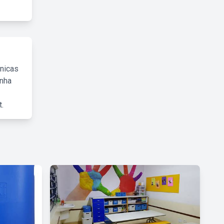
cnicas
inha
.