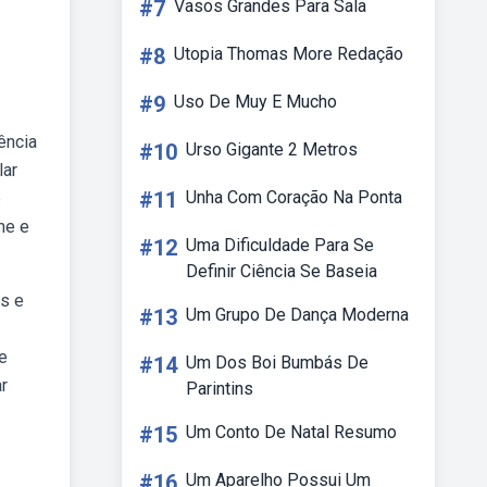
#7
Vasos Grandes Para Sala
#8
Utopia Thomas More Redação
#9
Uso De Muy E Mucho
tência
#10
Urso Gigante 2 Metros
lar
#11
Unha Com Coração Na Ponta
e
me e
#12
Uma Dificuldade Para Se
Definir Ciência Se Baseia
as e
#13
Um Grupo De Dança Moderna
re
#14
Um Dos Boi Bumbás De
r
Parintins
#15
Um Conto De Natal Resumo
#16
Um Aparelho Possui Um