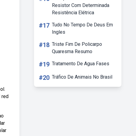
Resistor Com Determinada
Resistência Elétrica
#17
Tudo No Tempo De Deus Em
Ingles
#18
Triste Fim De Policarpo
Quaresma Resumo
#19
Tratamento De Agua Fases
#20
Tráfico De Animais No Brasil
ol.
 red
ao
lar
lar