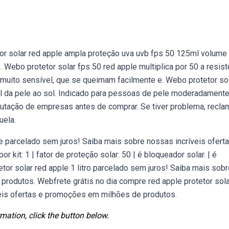
tor solar red apple ampla proteção uva uvb fps 50 125ml volume
ão. Webo protetor solar fps 50 red apple multiplica por 50 a resis
e muito sensível, que se queimam facilmente e. Webo protetor so
ural da pele ao sol. Indicado para pessoas de pele moderadament
utação de empresas antes de comprar. Se tiver problema, recla
uela.
le parcelado sem juros! Saiba mais sobre nossas incríveis ofert
kit: 1 | fator de proteção solar: 50 | é bloqueador solar. | é
etor solar red apple 1 litro parcelado sem juros! Saiba mais sob
rodutos. Webfrete grátis no dia compre red apple protetor sola
eis ofertas e promoções em milhões de produtos.
mation, click the button below.