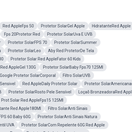
Red AppleFps 50
Protetor SolarGel Apple
HidratanteRed Apple
Fps 20Protetor Red
Protetor SolarUva E UVB
r
Protetor SolarFPS 70
Protetor SolarSummer
u
Protetor SolarLeo
Aby Red ProtetorDe Tela
30
Protetor Solar Red AppleFator 60 Kids
 Red AppleGel 130G
Protetor SolarBaby Fps70 125Ml
Google Protetor SolarCorporal
Filtro SolarUVB
 Sensivel
Red AppleDaily Protetor Solar
Protetor SolarAmericana
B
Protetor SolarRosto Pele Sensível
Loçaõ BronzeadoraRed Appl
Prot Solar Red AppleFps15 125Ml
tante Red Apple180Ml
Filtro SolarAnti Sinais
rFPS 60 Baby 60G
Protetor SolarAnti Sinais Natura
ntil UVA
Protetor SolarCom Repelente 60G Red Apple