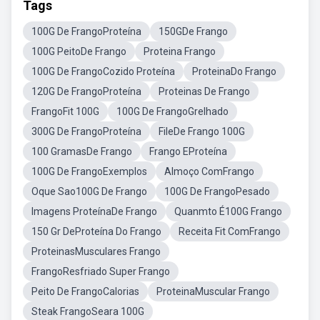
Tags
100G De FrangoProteína
150GDe Frango
100G PeitoDe Frango
Proteina Frango
100G De FrangoCozido Proteína
ProteinaDo Frango
120G De FrangoProteína
Proteinas De Frango
FrangoFit 100G
100G De FrangoGrelhado
300G De FrangoProteína
FileDe Frango 100G
100 GramasDe Frango
Frango EProteína
100G De FrangoExemplos
Almoço ComFrango
Oque Sao100G De Frango
100G De FrangoPesado
Imagens ProteínaDe Frango
Quanmto É100G Frango
150 Gr DeProteína Do Frango
Receita Fit ComFrango
ProteinasMusculares Frango
FrangoResfriado Super Frango
Peito De FrangoCalorias
ProteinaMuscular Frango
Steak FrangoSeara 100G