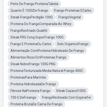
Peito De Frango ProteinaTabela
Quanto É 150GDe Frango
Frango Proteínas ECarbo
Steak FrangoPerdigão 100G
FrangoVegetal
Proteina Do FrangoComparada Ao Whey
FrangoResfriado Qualitti
Steak FRG Cong SuperFrango 100G
Frango E ProteinaOu Carbo
Selo OrganicoFrango
Alimentação ComProteina Hidrolisado De Frango
Alimentos Ricos EmProteinas Frango
Steak NobreFrango 100G PNG
ProteinaTexturizada Media Natural Frango 400C
ProteínasPara Marmita
Proteína HidrolisadaDe Frango
Fibrose NaProteina Frango
Steak Copacol100G
100 G DeFreango
FrangoRecheado Com Espinafre
Proteína BrutaDe Cama De Frango