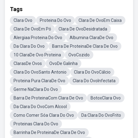
Tags
Clara Ovo
Proteina Do Ovo
Clara De OvoEm Caixa
Clara De OvoEm Pó
Clara De OvoDesidratada
Alergiaa Proteina Do Ovo
Albumina ClaraDe Ovo
Da Clara Do Ovo
Barra De ProteinaDe Clara De Ovo
10 ClaraDe Ovo Proteina
OvoCozido
ClarasDe Ovos
OvoDe Galinha
Clara Do OvoSanto Antonio
Clara Do OvoCálcio
Proteina Pura ClaraDe Ovo
Clara Do OvoInfectata
Germe NaClara Do Ovo
Barra De ProteinaCom Clara De Ovo
BotoxClara Ovo
Da Clara Do OvoCom Alcool
Como Comer Sóa Clara Do Ovo
Da Clara Do OvoFrito
Proteinas Clara Do Ovo
Barrinha De ProteinaDe Clara De Ovo