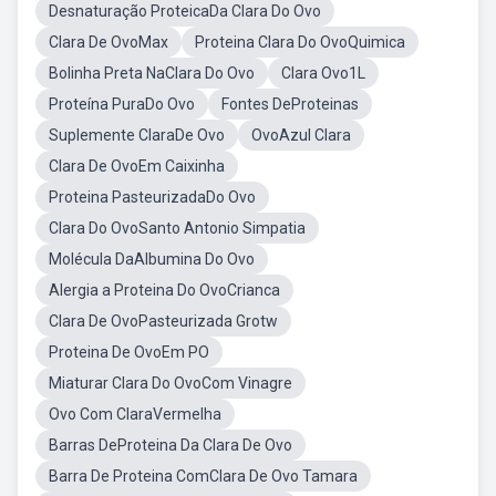
Desnaturação ProteicaDa Clara Do Ovo
Clara De OvoMax
Proteina Clara Do OvoQuimica
Bolinha Preta NaClara Do Ovo
Clara Ovo1L
Proteína PuraDo Ovo
Fontes DeProteinas
Suplemente ClaraDe Ovo
OvoAzul Clara
Clara De OvoEm Caixinha
Proteina PasteurizadaDo Ovo
Clara Do OvoSanto Antonio Simpatia
Molécula DaAlbumina Do Ovo
Alergia a Proteina Do OvoCrianca
Clara De OvoPasteurizada Grotw
Proteina De OvoEm PO
Miaturar Clara Do OvoCom Vinagre
Ovo Com ClaraVermelha
Barras DeProteina Da Clara De Ovo
Barra De Proteina ComClara De Ovo Tamara