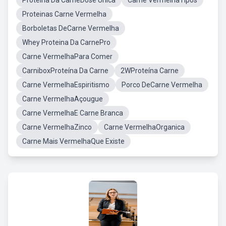
Proteina Da CarneDose Unica
Carne VermelhaTipos
Proteinas Carne Vermelha
Borboletas DeCarne Vermelha
Whey Proteina Da CarnePro
Carne VermelhaPara Comer
CarniboxProteína Da Carne
2WProteína Carne
Carne VermelhaEspiritismo
Porco DeCarne Vermelha
Carne VermelhaAçougue
Carne VermelhaE Carne Branca
Carne VermelhaZinco
Carne VermelhaOrganica
Carne Mais VermelhaQue Existe