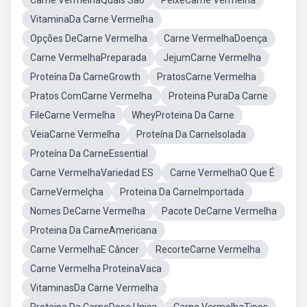
Carne VermelhaQuais São
PeixeCarne Vermelha
VitaminaDa Carne Vermelha
Opções DeCarne Vermelha
Carne VermelhaDoença
Carne VermelhaPreparada
JejumCarne Vermelha
Proteína Da CarneGrowth
PratosCarne Vermelha
Pratos ComCarne Vermelha
Proteina PuraDa Carne
FileCarne Vermelha
WheyProteina Da Carne
VeiaCarne Vermelha
Proteína Da CarneIsolada
Proteína Da CarneEssential
Carne VermelhaVariedad ES
Carne VermelhaO Que É
CarneVermelçha
Proteina Da CarneImportada
Nomes DeCarne Vermelha
Pacote DeCarne Vermelha
Proteina Da CarneAmericana
Carne VermelhaE Câncer
RecorteCarne Vermelha
Carne Vermelha ProteinaVaca
VitaminasDa Carne Vermelha