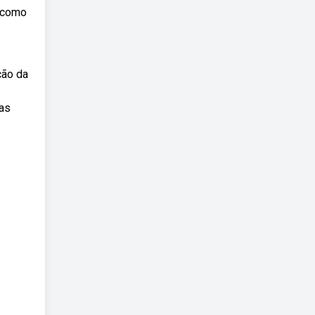
, como
ção da
das