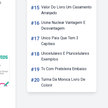
o
#15
Valor Do Livro Um Casamento
Arranjado
#16
Usina Nuclear Vantagem E
Desvantagem
#17
Unico Pais Que Tem 3
Capitais
#18
Unicelulares E Pluricelulares
Exemplos
#19
Tv Com Prateleira Embaixo
#20
Turma Da Monica Livro De
Colorir