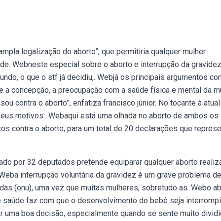
pla legalização do aborto”, que permitiria qualquer mulher
 de. Webneste especial sobre o aborto e interrupção da gravidez
ndo, o que o stf já decidiu,. Webjá os principais argumentos con
e a concepção, a preocupação com a saúde física e mental da mu
sou contra o aborto”, enfatiza francisco júnior. No tocante à atual
õe seus motivos:. Webaqui está uma olhada no aborto de ambos os
os contra o aborto, para um total de 20 declarações que repres
ado por 32 deputados pretende equiparar qualquer aborto reali
Weba interrupção voluntária da gravidez é um grave problema d
das (onu), uma vez que muitas mulheres, sobretudo as. Webo ab
 saúde faz com que o desenvolvimento do bebê seja interromp
 uma boa decisão, especialmente quando se sente muito dividi