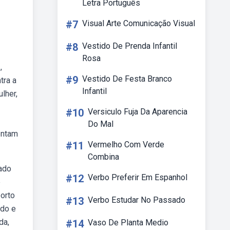
Letra Português
#7
Visual Arte Comunicação Visual
#8
Vestido De Prenda Infantil
Rosa
,
#9
Vestido De Festa Branco
tra a
Infantil
lher,
#10
Versiculo Fuja Da Aparencia
Do Mal
entam
#11
Vermelho Com Verde
Combina
zado
#12
Verbo Preferir Em Espanhol
e
orto
#13
Verbo Estudar No Passado
ido e
da,
#14
Vaso De Planta Medio