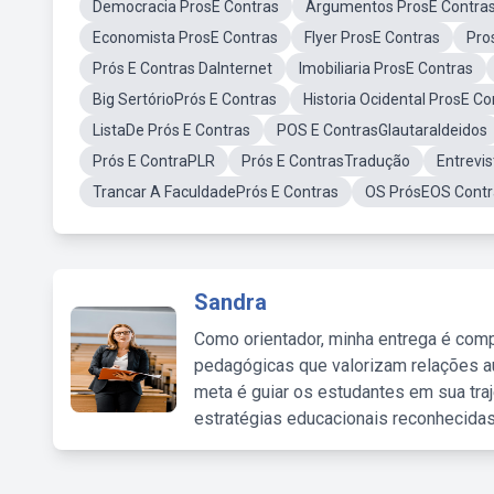
Democracia ProsE Contras
Argumentos ProsE Contra
Economista ProsE Contras
Flyer ProsE Contras
Pro
Prós E Contras DaInternet
Imobiliaria ProsE Contras
Big SertórioPrós E Contras
Historia Ocidental ProsE Co
ListaDe Prós E Contras
POS E ContrasGlautaraldeidos
Prós E ContraPLR
Prós E ContrasTradução
Entrevis
Trancar A FaculdadePrós E Contras
OS PrósEOS Contr
Sandra
Como orientador, minha entrega é comp
pedagógicas que valorizam relações au
meta é guiar os estudantes em sua traj
estratégias educacionais reconhecidas