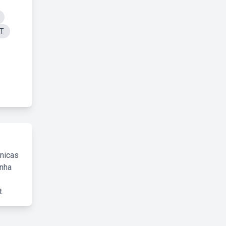
PT
cnicas
inha
.