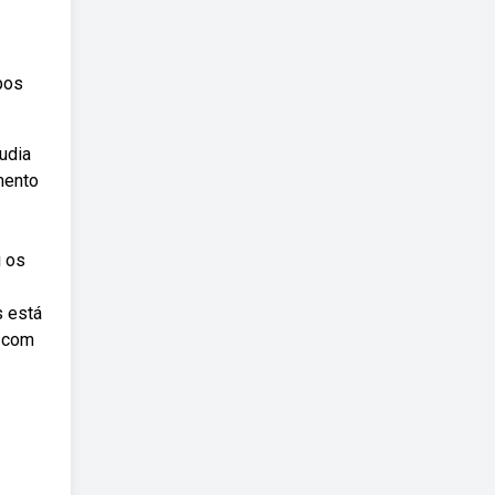
ipos
udia
mento
i os
s está
a com