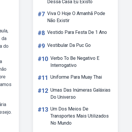
Dessa Casa Eu Existo
#7
Viva O Hoje O Amanhã Pode
Não Existir
ula,
#8
Vestido Para Festa De 1 Ano
 da
#9
Vestibular Da Puc Go
ta do
#10
Verbo To Be Negativo E
a
Interrogativo
 não
pre
#11
Uniforme Para Muay Thai
 vamos
#12
Umas Das Inúmeras Galáxias
Do Universo
ria
#13
Um Dos Meios De
esejo.
Transportes Mais Utilizados
No Mundo