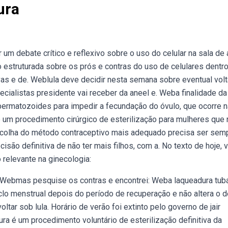
ura
m debate crítico e reflexivo sobre o uso do celular na sala de a
struturada sobre os prós e contras do uso de celulares dentro
as e de. Weblula deve decidir nesta semana sobre eventual vol
ecialistas presidente vai receber da aneel e. Weba finalidade da
ermatozoides para impedir a fecundação do óvulo, que ocorre n
é um procedimento cirúrgico de esterilização para mulheres que
escolha do método contraceptivo mais adequado precisa ser sem
isão definitiva de não ter mais filhos, com a. No texto de hoje,
relevante na ginecologia:
na. Webmas pesquise os contras e encontrei: Weba laqueadura tubá
clo menstrual depois do período de recuperação e não altera o d
tar sob lula. Horário de verão foi extinto pelo governo de jair
a é um procedimento voluntário de esterilização definitiva da