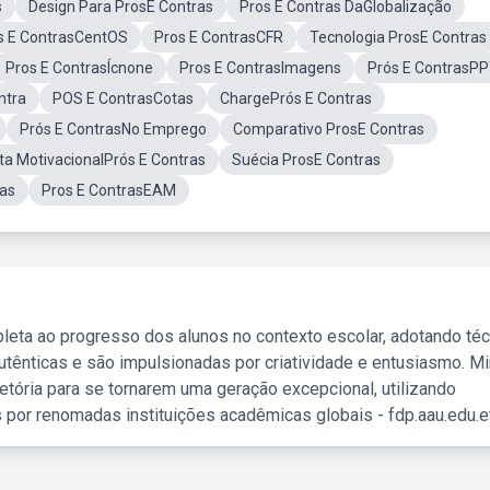
s
Design Para ProsE Contras
Pros E Contras DaGlobalização
s E ContrasCentOS
Pros E ContrasCFR
Tecnologia ProsE Contras
Pros E ContrasÍcnone
Pros E ContrasImagens
Prós E ContrasP
ntra
POS E ContrasCotas
ChargePrós E Contras
Prós E ContrasNo Emprego
Comparativo ProsE Contras
ta MotivacionalPrós E Contras
Suécia ProsE Contras
as
Pros E ContrasEAM
leta ao progresso dos alunos no contexto escolar, adotando té
tênticas e são impulsionadas por criatividade e entusiasmo. M
etória para se tornarem uma geração excepcional, utilizando
 por renomadas instituições acadêmicas globais - fdp.aau.edu.et