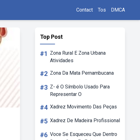
Contact
Tos
DMCA
Top Post
#1
Zona Rural E Zona Urbana
Atividades
#2
Zona Da Mata Pernambucana
#3
Z- é O Símbolo Usado Para
Representar O
#4
Xadrez Movimento Das Peças
#5
Xadrez De Madeira Profissional
#6
Voce Se Esqueceu Que Dentro