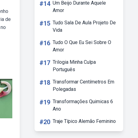
#14
Um Beijo Durante Aquele
Amor
enho
ia de
#15
Tudo Sala De Aula Projeto De
 no
Vida
#16
Tudo O Que Eu Sei Sobre O
Amor
#17
Trilogia Minha Culpa
Português
#18
Transformar Centímetros Em
Polegadas
#19
Transformações Quimicas 6
Ano
#20
Traje Típico Alemão Feminino