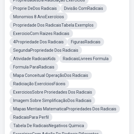
PropriedadesDa Radiciação Exercícios
Proprie DeDos Radicais
Divisão ComRadicais
Monomios 8 AnoExercícios
Propriedade Dos RadicaisTabela Exemplos
ExercicioCom Raizes Radicais
4Propriedade Dos Radicais
FigurasRadicais
SegundaPropriedade Dos Radicais
Atividade RadicaisKids
RadicaisLivrees Formula
Formula ParaRadicais
Mapa Conceitual OperaçãoDos Radicais
Radiciação ExercíciosFáceis
ExerciciosSobre Proriedades Dos Radicais
Imagem Sobre SimplificaçãoDos Radicais
Mapas Mentais MatematicaPropriedades Dos Radicais
RadicaisPara Perfil
Tabela De RadicaisNegativos Quimica