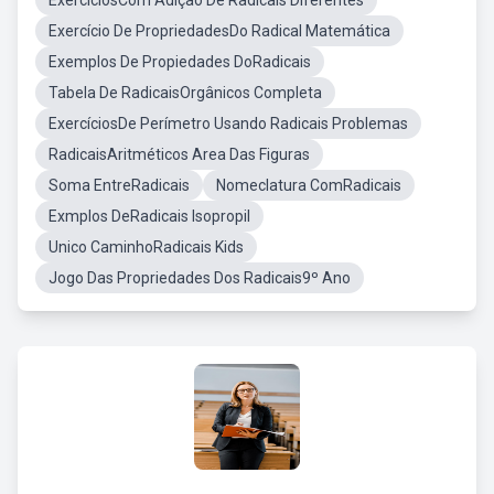
ExercíciosCom Adição De Radicais Diferentes
Exercício De PropriedadesDo Radical Matemática
Exemplos De Propiedades DoRadicais
Tabela De RadicaisOrgânicos Completa
ExercíciosDe Perímetro Usando Radicais Problemas
RadicaisAritméticos Area Das Figuras
Soma EntreRadicais
Nomeclatura ComRadicais
Exmplos DeRadicais Isopropil
Unico CaminhoRadicais Kids
Jogo Das Propriedades Dos Radicais9º Ano