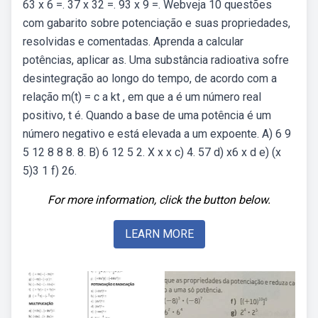
63 x 6 =. 37 x 32 =. 93 x 9 =. Webveja 10 questões
com gabarito sobre potenciação e suas propriedades,
resolvidas e comentadas. Aprenda a calcular
potências, aplicar as. Uma substância radioativa sofre
desintegração ao longo do tempo, de acordo com a
relação m(t) = c a kt , em que a é um número real
positivo, t é. Quando a base de uma potência é um
número negativo e está elevada a um expoente. A) 6 9
5 12 8 8 8. 8. B) 6 12 5 2. X x x c) 4. 57 d) x6 x d e) (x
5)3 1 f) 26.
For more information, click the button below.
LEARN MORE