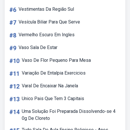
#6
Vestimentas Da Região Sul
#7
Vesícula Biliar Para Que Serve
#8
Vermelho Escuro Em Ingles
#9
Vaso Sala De Estar
#10
Vaso De Flor Pequeno Para Mesa
#11
Variação De Entalpia Exercicios
#12
Varal De Encaixar Na Janela
#13
Unico Pais Que Tem 3 Capitais
#14
Uma Solução Foi Preparada Dissolvendo-se 4
0g De Cloreto
Tudo Sala De Aula Ensino Religioso - Anos