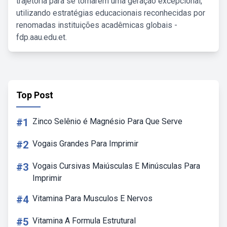
trajetória para se tornarem uma geração excepcional,
utilizando estratégias educacionais reconhecidas por
renomadas instituições acadêmicas globais -
fdp.aau.edu.et.
Top Post
#1
Zinco Selênio é Magnésio Para Que Serve
#2
Vogais Grandes Para Imprimir
#3
Vogais Cursivas Maiúsculas E Minúsculas Para
Imprimir
#4
Vitamina Para Musculos E Nervos
#5
Vitamina A Formula Estrutural