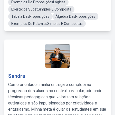
Exemplos De ProposiçõesLógicas
Exercicios SubstSimples E Composta
Tabela DasProposições
Álgebra DasProposições
Exemplos De PalavrasSimples E Compostas
Sandra
Como orientador, minha entrega é completa ao
progresso dos alunos no contexto escolar, adotando
técnicas pedagógicas que valorizam relações
autênticas e são impulsionadas por criatividade e
entusiasmo. Minha meta é guiar os estudantes em sua