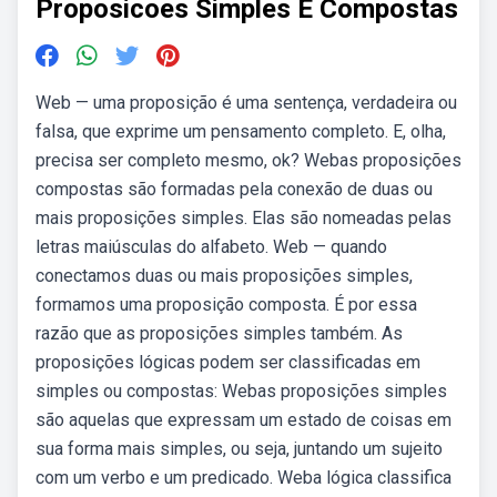
Proposicoes Simples E Compostas
Web — uma proposição é uma sentença, verdadeira ou
falsa, que exprime um pensamento completo. E, olha,
precisa ser completo mesmo, ok? Webas proposições
compostas são formadas pela conexão de duas ou
mais proposições simples. Elas são nomeadas pelas
letras maiúsculas do alfabeto. Web — quando
conectamos duas ou mais proposições simples,
formamos uma proposição composta. É por essa
razão que as proposições simples também. As
proposições lógicas podem ser classificadas em
simples ou compostas: Webas proposições simples
são aquelas que expressam um estado de coisas em
sua forma mais simples, ou seja, juntando um sujeito
com um verbo e um predicado. Weba lógica classifica