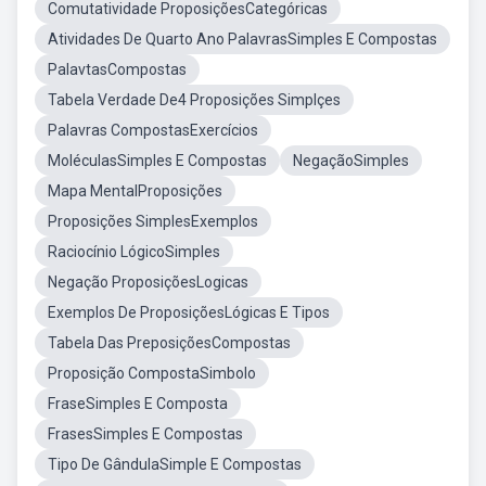
Comutatividade ProposiçõesCategóricas
Atividades De Quarto Ano PalavrasSimples E Compostas
PalavtasCompostas
Tabela Verdade De4 Proposições Simplçes
Palavras CompostasExercícios
MoléculasSimples E Compostas
NegaçãoSimples
Mapa MentalProposições
Proposições SimplesExemplos
Raciocínio LógicoSimples
Negação ProposiçõesLogicas
Exemplos De ProposiçõesLógicas E Tipos
Tabela Das PreposiçõesCompostas
Proposição CompostaSimbolo
FraseSimples E Composta
FrasesSimples E Compostas
Tipo De GândulaSimple E Compostas