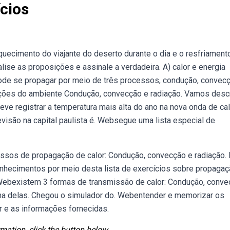
cios
aquecimento do viajante do deserto durante o dia e o resfriament
nalise as proposições e assinale a verdadeira. A) calor e energia
ode se propagar por meio de três processos, condução, convec
ições do ambiente Condução, convecção e radiação. Vamos desc
e registrar a temperatura mais alta do ano na nova onda de cal
isão na capital paulista é. Websegue uma lista especial de
essos de propagação de calor: Condução, convecção e radiação.
nhecimentos por meio desta lista de exercícios sobre propagaç
 Webexistem 3 formas de transmissão de calor: Condução, conv
uma delas. Chegou o simulador do. Webentender e memorizar os
 e as informações fornecidas.
mation, click the button below.