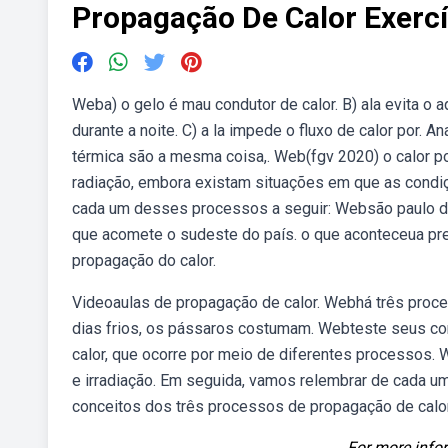
Propagação De Calor Exercí
Weba) o gelo é mau condutor de calor. B) ala evita o 
durante a noite. C) a la impede o fluxo de calor por. A
térmica são a mesma coisa,. Web(fgv 2020) o calor p
radiação, embora existam situações em que as cond
cada um desses processos a seguir: Websão paulo dev
que acomete o sudeste do país. o que aconteceua prev
propagação do calor.
Videoaulas de propagação de calor. Webhá três proc
dias frios, os pássaros costumam. Webteste seus co
calor, que ocorre por meio de diferentes processos.
e irradiação. Em seguida, vamos relembrar de cada 
conceitos dos três processos de propagação de calor
For more infor