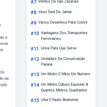
#7
Ventos De São Zacarias
#8
Vaso Sala De Jantar
#9
Varios Desenhos Para Colorir
o
#10
Vantagens Dos Transportes
ção e
Ferroviarios
rever
#11
Uréia Para Que Serve
or
#12
Unidades De Conservação
Paraná
 Em
#13
Um Metro E Meio Em Numero
ão de
#14
Um Metro Cúbico Equivale A
ecção
Quantos Metros Quadrados
#15
Ulna E Radio Anatomia