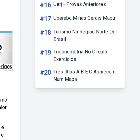
#16
Uerj - Provas Anteriores
#17
Uberaba Minas Gerais Mapa
#18
Turismo Na Região Norte Do
Brasil
#19
Trigonometria No Circulo
Exercicios
#20
Tres Ilhas A B E C Aparecem
Num Mapa
Como
lor:
 é
re: