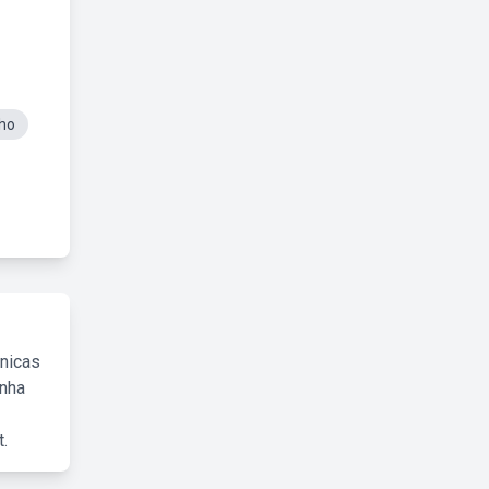
ho
cnicas
inha
.