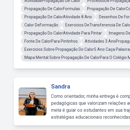
AtividadePropagação De Calor
ProcessoDe Propagaçã
Propagação De CalorFormulas
Propagação De CalorC
Propagação De CalorAtividade 8 Ano
Desenhos De Fo
Calor DeFormação
Exercicios DeTransferencia De Calo
Propagação Do CalorAtividade Para Pintar
Imagens De
Fonte De CalorPara Pintinhos
Atividades 3 AnoPropag
Exercicios Sobre Propagação Do Calor5 Ano Caça Palavra
Mapa Mental Sobre Propagação De CalorPara O Colégio M
Sandra
Como orientador, minha entrega é comp
pedagógicas que valorizam relações au
meta é guiar os estudantes em sua traj
estratégias educacionais reconhecidas