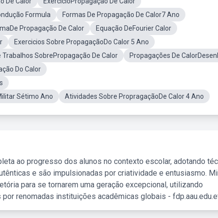
o De Calor
ExercicioPropagação De Calor
ondução Formula
Formas De Propagação De Calor7 Ano
rmaDe Propagação De Calor
Equação DeFourier Calor
r
Exercicios Sobre PropagaçãoDo Calor 5 Ano
 Trabalhos SobrePropagação De Calor
Propagações De CalorDesen
ação Do Calor
s
ilitar Sétimo Ano
Atividades Sobre PropragaçãoDe Calor 4 Ano
leta ao progresso dos alunos no contexto escolar, adotando té
tênticas e são impulsionadas por criatividade e entusiasmo. M
etória para se tornarem uma geração excepcional, utilizando
 por renomadas instituições acadêmicas globais - fdp.aau.edu.et