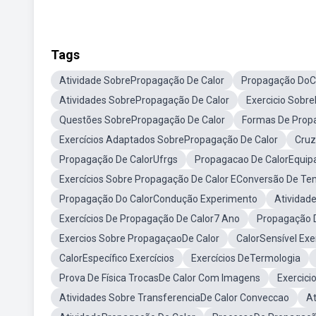
Tags
Atividade SobrePropagação De Calor
Propagação DoCa
Atividades SobrePropagação De Calor
Exercicio Sobr
Questões SobrePropagação De Calor
Formas De Propa
Exercícios Adaptados SobrePropagação De Calor
Cruz
Propagação De CalorUfrgs
Propagacao De CalorEquip
Exercícios Sobre Propagação De Calor EConversão De T
Propagação Do CalorCondução Experimento
Atividad
Exercícios De Propagação De Calor7 Ano
Propagação 
Exercios Sobre PropagaçaoDe Calor
CalorSensível Exe
CalorEspecífico Exercícios
Exercícios DeTermologia
Prova De Física TrocasDe Calor Com Imagens
Exercici
Atividades Sobre TransferenciaDe Calor Conveccao
At