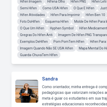
Hifen Imagem
Hifena Olho
Hifen PNG
Hifen Letr
Semi Hifen
Como USA Hifen
O Que E Hifen
Just
Hifen Atividades
Hifen Para Imprimir
Hifen Ben 10
Foto DoHífen
Esquema Hifen
Molde De Hifen Para 
O Que Um Hifen
Hyphen Symbol
Hifen Medicamen
Gregras Do Hifen Anti
Imagem De Hifen PNG Transpar
Exemplos DeHífen
Pom PomTem Hífen
Hifen Para
Imagem Quando Não SE USA Hifen
Mapa Mental Do H
Guarda-ChuvaTem Hífen
Sandra
Como orientador, minha entrega é comp
pedagógicas que valorizam relações au
meta é guiar os estudantes em sua traj
estratégias educacionais reconhecidas