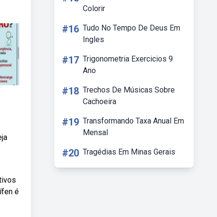
Colorir
#16
Tudo No Tempo De Deus Em
Ingles
#17
Trigonometria Exercicios 9
Ano
#18
Trechos De Músicas Sobre
Cachoeira
#19
Transformando Taxa Anual Em
Mensal
eja
#20
Tragédias Em Minas Gerais
tivos
ífen é