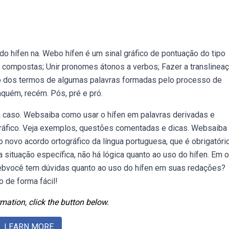
o hífen na. Webo hífen é um sinal gráfico de pontuação do tipo
as compostas; Unir pronomes átonos a verbos; Fazer a translinea
ão dos termos de algumas palavras formadas pelo processo de
quém, recém. Pós, pré e pró.
 caso. Websaiba como usar o hífen em palavras derivadas e
ráfico. Veja exemplos, questões comentadas e dicas. Websaib
novo acordo ortográfico da língua portuguesa, que é obrigatóri
situação específica, não há lógica quanto ao uso do hífen. Em o
 Webvocê tem dúvidas quanto ao uso do hífen em suas redações?
o de forma fácil!
mation, click the button below.
LEARN MORE