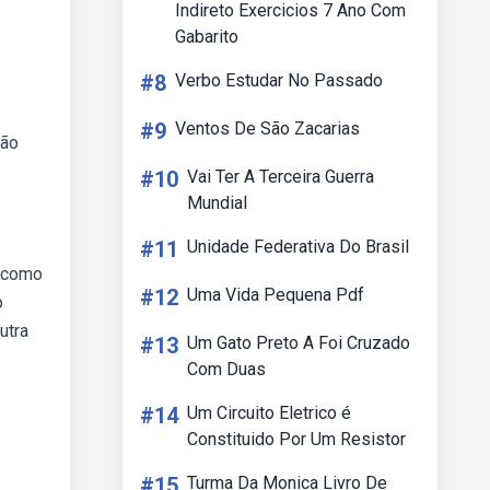
Indireto Exercicios 7 Ano Com
Gabarito
#8
Verbo Estudar No Passado
#9
Ventos De São Zacarias
ção
#10
Vai Ter A Terceira Guerra
Mundial
#11
Unidade Federativa Do Brasil
a como
#12
Uma Vida Pequena Pdf
o
utra
#13
Um Gato Preto A Foi Cruzado
Com Duas
#14
Um Circuito Eletrico é
Constituido Por Um Resistor
#15
Turma Da Monica Livro De