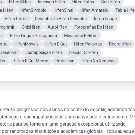
a
Hifen Slites
Indeisgn Hifen
Hifen Fotos
Sub Hifen
a Hifen
HífenSímbolo
HífenSinal
Hifen Amarelo
Tabla Hif
HífenTermo
Desenho Do Hifen Desenho
Infen Image
Imprimir
ÔnixHífen
AutoHífen
Fotografias Do Hifen
to
Hifen Lingua Portuguesa
Mesoclise E Hifen
ente
HífenMóveis
Hifen E Gut
Hifen Palavras
RegraHífen
 Desenhar
Justaposição Hifen
Flexão DoHífen
ifen
Hifen E Gut Meme
Hifen Icon
Hifen Na Redaçao
leta ao progresso dos alunos no contexto escolar, adotando té
tênticas e são impulsionadas por criatividade e entusiasmo. M
etória para se tornarem uma geração excepcional, utilizando
 por renomadas instituições acadêmicas globais - fdp.aau.edu.et