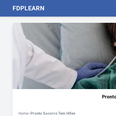
FDPLEARN
Pront
Home
>
Pronto Socorro Tem Hífen