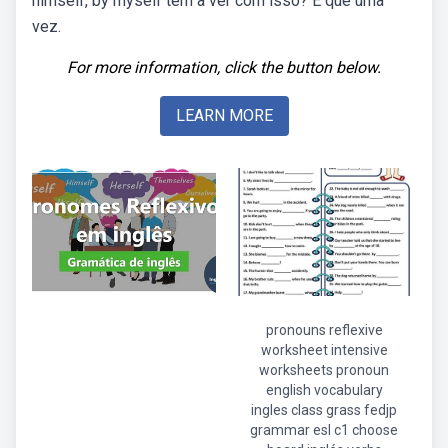
himself, by myself tem a ver com isso? É que uma
vez.
For more information, click the button below.
LEARN MORE
pronouns reflexive
worksheet intensive
worksheets pronoun
english vocabulary
ingles class grass fedjp
grammar esl c1 choose