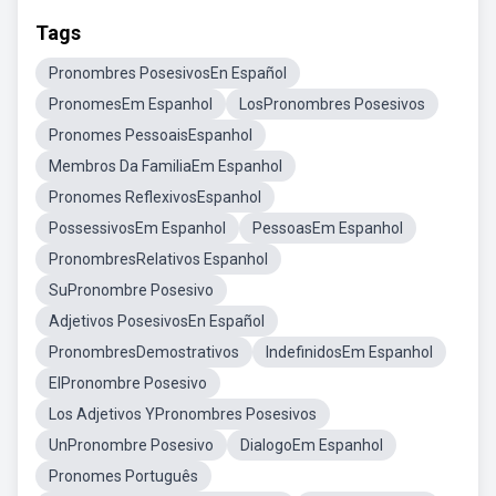
Tags
Pronombres PosesivosEn Español
PronomesEm Espanhol
LosPronombres Posesivos
Pronomes PessoaisEspanhol
Membros Da FamiliaEm Espanhol
Pronomes ReflexivosEspanhol
PossessivosEm Espanhol
PessoasEm Espanhol
PronombresRelativos Espanhol
SuPronombre Posesivo
Adjetivos PosesivosEn Español
PronombresDemostrativos
IndefinidosEm Espanhol
ElPronombre Posesivo
Los Adjetivos YPronombres Posesivos
UnPronombre Posesivo
DialogoEm Espanhol
Pronomes Português