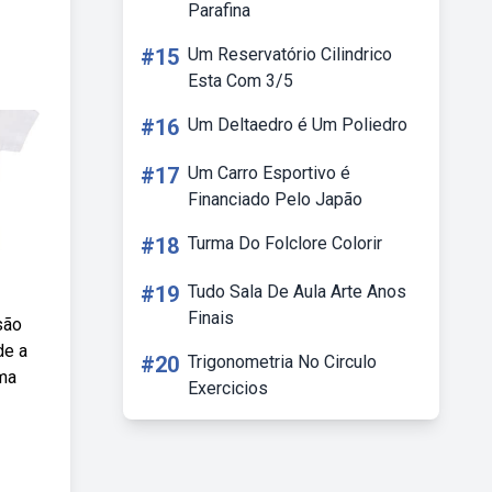
Parafina
#15
Um Reservatório Cilindrico
Esta Com 3/5
#16
Um Deltaedro é Um Poliedro
#17
Um Carro Esportivo é
Financiado Pelo Japão
#18
Turma Do Folclore Colorir
#19
Tudo Sala De Aula Arte Anos
Finais
são
de a
#20
Trigonometria No Circulo
ima
Exercicios