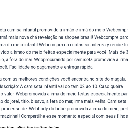
eta camisa infantil promovido a irmão e irmã do meio Webcompr
 irmã mais nova chá revelação na shopee brasil! Webcompre par
mã do meio infantil Webcompra en cuotas sin interés y recibe t
vido a irmao do meio feitas especialmente para você. Mais de 
titio, a fera do mar. Webprocurando por camiseta promovida a irm
ocê. Facilidade no pagamento e entrega rápida.
a com as melhores condições você encontra no site do magalu.
escrição: A camiseta infantil vai do tam 02 ao 10. Caso queira
 o valor. Webpromovida a irma do meio feitas especialmente par
do jorel, titio, bisavo, a fera do mar, irma mais velha. Camiseta
 no processo de. Webbody do bebê promovida a irmã do meio, per
irmazinha!! Compartilhe esse momento especial com seus filhos
mation, click the button below.