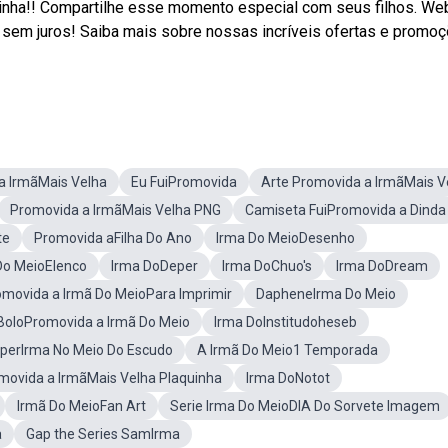
zinha!! Compartilhe esse momento especial com seus filhos. We
 sem juros! Saiba mais sobre nossas incríveis ofertas e promo
a IrmãMais Velha
Eu FuiPromovida
Arte Promovida a IrmãMais V
Promovida a IrmãMais Velha PNG
Camiseta FuiPromovida a Dinda
te
Promovida aFilha Do Ano
Irma Do MeioDesenho
Do MeioElenco
Irma DoDeper
Irma DoChuo's
Irma DoDream
omovida a Irmã Do MeioPara Imprimir
DapheneIrma Do Meio
BoloPromovida a Irmã Do Meio
Irma DoInstitudoheseb
erIrma No Meio Do Escudo
A Irmã Do Meio1 Temporada
movida a IrmãMais Velha Plaquinha
Irma DoNotot
Irmã Do MeioFan Art
Serie Irma Do MeioDIA Do Sorvete Imagem
a
Gap the Series SamIrma