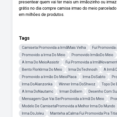
presentear quem vai ter mais um irmãozinho ou irma
grátis no dia compre camisa irmao do meio parcelado
em milhões de produtos.
Tags
Camiseta Promovida a IrmãMais Velha
Fui Promovida 
Promovido a Irma Do Meio
Promovido IrmãoDo Meio
A Irma Do MeioAssistir
Fui Promovida a IrmãNovamen
Bento FlorkIrma Do Meio
Irma DoTechnosh
A Irmã 
Promovido a Irmão Do MeioPlaca
Irma DoSabto
Pr
Irma DoAlanzonka
Winner Irma DoShwoz
Topo De 
A Irma DoNautamc
Irman DoBem
Desenho Com Sup
Mensagem Que Vai SerPromovida a Irmã Do Meio
Pro
Modelo De CamisetaPromovida a Melhor Irma Do Mundo
Irma DoJoleu
Manteha aCalma Fui Promovida Pra Titi