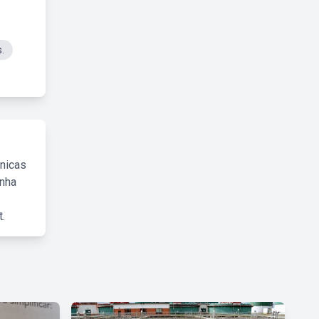
.
cnicas
inha
.