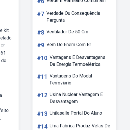
#6
Verde E Vermelho Combinam
#7
Verdade Ou Consequência
Pergunta
e kit
#8
Ventilador De 50 Cm
celado
#9
Vem De Enem Com Br
u ☞
361
#10
Vantagens E Desvantagens
a do
Da Energia Termoelétrica
#11
Vantagens Do Modal
Ferroviario
#12
Usina Nuclear Vantagem E
a
Desvantagem
feito
#13
Unilasalle Portal Do Aluno
.
#14
Uma Fabrica Produz Velas De