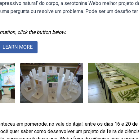
epressivo natural’ do corpo, a serotonina Webo melhor projeto d
a uma pergunta ou resolve um problema. Pode ser um desafio te
mation, click the button below.
LEARN MORE
conteceu em pomerode, no vale do itajaí, entre os dias 16 e 20 de
ocê quer saber como desenvolver um projeto de feira de ciênci
de, separamos 6 dicas que. Weba feira de ciências visa a prom