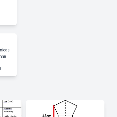
cnicas
inha
.