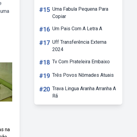
e
#15
Uma Fabula Pequena Para
r uma
Copiar
#16
Um Pais Com A Letra A
#17
Uff Transferência Externa
2024
#18
Tv Com Prateleira Embaixo
#19
Três Povos Nômades Atuais
#20
Trava Lingua Aranha Arranha A
Rã
as na
oção