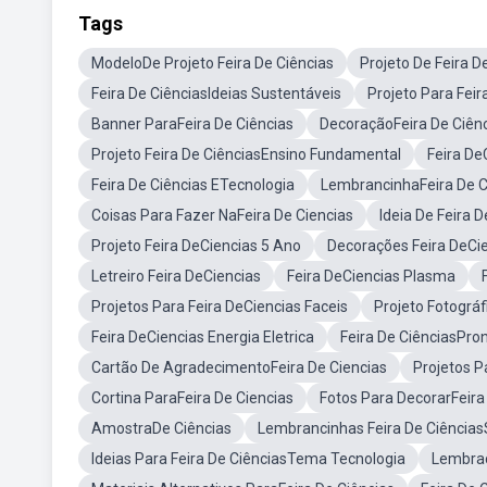
Tags
ModeloDe Projeto Feira De Ciências
Projeto De Feira D
Feira De CiênciasIdeias Sustentáveis
Projeto Para Feir
Banner ParaFeira De Ciências
DecoraçãoFeira De Ciên
Projeto Feira De CiênciasEnsino Fundamental
Feira De
Feira De Ciências ETecnologia
LembrancinhaFeira De C
Coisas Para Fazer NaFeira De Ciencias
Ideia De Feira 
Projeto Feira DeCiencias 5 Ano
Decorações Feira DeCi
Letreiro Feira DeCiencias
Feira DeCiencias Plasma
Projetos Para Feira DeCiencias Faceis
Projeto Fotográf
Feira DeCiencias Energia Eletrica
Feira De CiênciasPro
Cartão De AgradecimentoFeira De Ciencias
Projetos P
Cortina ParaFeira De Ciencias
Fotos Para DecorarFeira
AmostraDe Ciências
Lembrancinhas Feira De Ciências
Ideias Para Feira De CiênciasTema Tecnologia
Lembrac