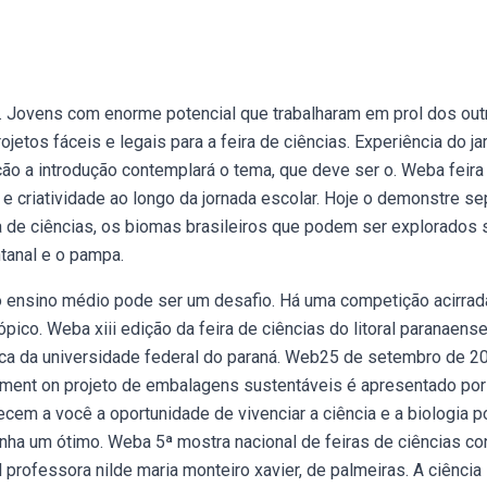
ia. Jovens com enorme potencial que trabalharam em prol dos out
jetos fáceis e legais para a feira de ciências. Experiência do ja
ão a introdução contemplará o tema, que deve ser o. Weba feira
 criatividade ao longo da jornada escolar. Hoje o demonstre se
ra de ciências, os biomas brasileiros que podem ser explorados 
ntanal e o pampa.
do ensino médio pode ser um desafio. Há uma competição acirrad
pico. Weba xiii edição da feira de ciências do litoral paranaens
ca da universidade federal do paraná. Web25 de setembro de 2
ment on projeto de embalagens sustentáveis é apresentado por
cem a você a oportunidade de vivenciar a ciência e a biologia p
enha um ótimo. Weba 5ª mostra nacional de feiras de ciências co
professora nilde maria monteiro xavier, de palmeiras. A ciência