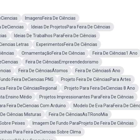
eCiencias
ImagensFeira De Ciências
a DeCiencias
Ideias De ProjetosPara Feira De Ciências
cias
Ideias De Trabalhos ParaFeira De Ciências
Ciencias Letras
ExperimentosFeira De Ciências
iências
OrnamentaçãoFeira De Ciências
Feira De Ciências1 Ano
DeCiencias
Feira De CiênciasEmpreendedorismo
encias
Feira De CiênciasÁtomos
Feira De Ciências6 Ano
Fundo Feira DeCiencias PNG
Projeto Feira De CiênciasPara Artes
ica Feira De CiênciasRegional
Projeto Para Feira DeCiencias 8 Ano
nta Ensino Médio
Projetos Impressionantes ParaFeira De Ciências
ara Feira DeCiencias Com Arduino
Modelo De Eva ParaFeira De Ciên
 De Ciências Misturas
Feira De CiênciasAsTRonoMia
Sobre Peixes
Imagem De Fundo ParaProjeto De Feira De Ciências
inhas Para Feira DeCiencias Sobre Clima