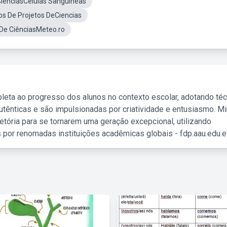
CiênciasCélulas Sanguíneas
s De Projetos DeCiencias
 De CiênciasMeteo.ro
leta ao progresso dos alunos no contexto escolar, adotando té
tênticas e são impulsionadas por criatividade e entusiasmo. M
etória para se tornarem uma geração excepcional, utilizando
 por renomadas instituições acadêmicas globais - fdp.aau.edu.et