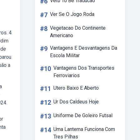
#6
Verb To Be Traducao
#7
Ver Se O Jogo Roda
#8
Vegetacao Do Continente
ros. 4
Americano
rdim
#9
Vantagens E Desvantagens Da
 de
Escola Militar
parou
são a
#10
Vantagens Dos Transportes
Ferroviarios
a
#11
Utero Baixo E Aberto
e
#12
Ur Dos Caldeus Hoje
024
#13
Uniforme De Goleiro Futsal
or
nta
#14
Uma Lanterna Funciona Com
Tres Pilhas