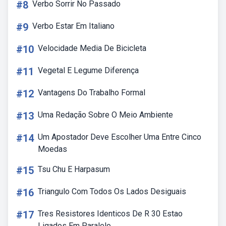
#8
Verbo Sorrir No Passado
#9
Verbo Estar Em Italiano
#10
Velocidade Media De Bicicleta
#11
Vegetal E Legume Diferença
#12
Vantagens Do Trabalho Formal
#13
Uma Redação Sobre O Meio Ambiente
#14
Um Apostador Deve Escolher Uma Entre Cinco
Moedas
#15
Tsu Chu E Harpasum
#16
Triangulo Com Todos Os Lados Desiguais
#17
Tres Resistores Identicos De R 30 Estao
Ligados Em Paralelo