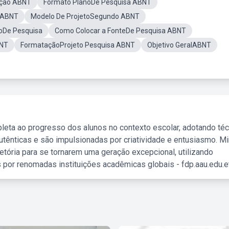
ação ABNT
Formato PlanoDe Pesquisa ABNT
 ABNT
Modelo De ProjetoSegundo ABNT
oDe Pesquisa
Como Colocar a FonteDe Pesquisa ABNT
BNT
FormataçãoProjeto Pesquisa ABNT
Objetivo GeralABNT
leta ao progresso dos alunos no contexto escolar, adotando té
tênticas e são impulsionadas por criatividade e entusiasmo. M
etória para se tornarem uma geração excepcional, utilizando
 por renomadas instituições acadêmicas globais - fdp.aau.edu.et