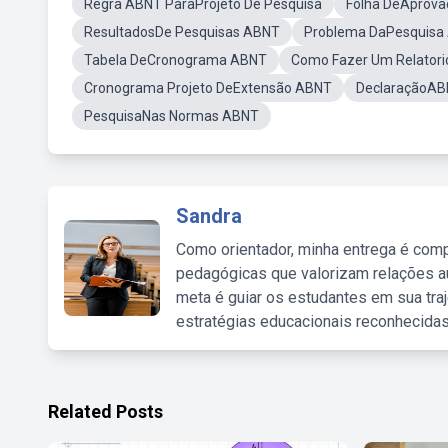
Regra ABNT ParaProjeto De Pesquisa
Folha DeAprov
ResultadosDe Pesquisas ABNT
Problema DaPesquisa
Tabela DeCronograma ABNT
Como Fazer Um Relatori
Cronograma Projeto DeExtensão ABNT
DeclaraçãoA
PesquisaNas Normas ABNT
Sandra
Como orientador, minha entrega é comp
pedagógicas que valorizam relações au
meta é guiar os estudantes em sua traj
estratégias educacionais reconhecidas
Related Posts