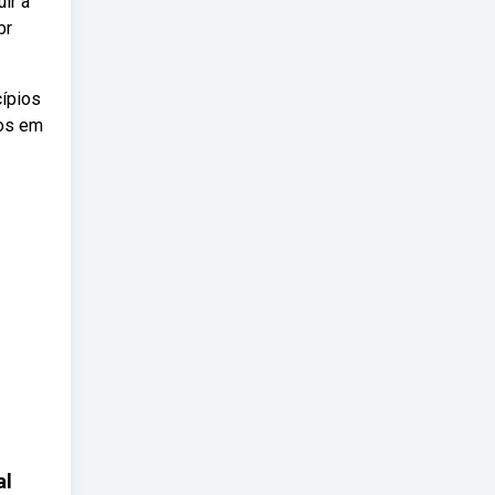
ir a
br
cípios
dos em
al