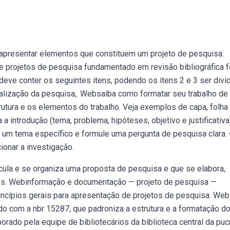
 apresentar elementos que constituem um projeto de pesquisa.
e projetos de pesquisa fundamentado em revisão bibliográfica f
eve conter os seguintes itens, podendo os itens 2 e 3 ser divi
ualização da pesquisa,. Websaiba como formatar seu trabalho de
utura e os elementos do trabalho. Veja exemplos de capa, folha
 introdução (tema, problema, hipóteses, objetivo e justificativa
ha um tema específico e formule uma pergunta de pesquisa clara. 
ionar a investigação.
cula e se organiza uma proposta de pesquisa e que se elabora,
tes. Webinformação e documentação — projeto de pesquisa —
incípios gerais para apresentação de projetos de pesquisa. We
do com a nbr 15287, que padroniza a estrutura e a formatação d
rado pela equipe de bibliotecários da biblioteca central da puc