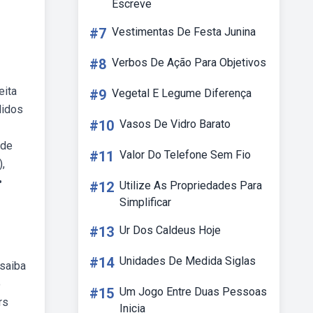
Escreve
#7
Vestimentas De Festa Junina
#8
Verbos De Ação Para Objetivos
eita
#9
Vegetal E Legume Diferença
didos
#10
Vasos De Vidro Barato
 de
#11
Valor Do Telefone Sem Fio
),
•
#12
Utilize As Propriedades Para
Simplificar
#13
Ur Dos Caldeus Hoje
#14
Unidades De Medida Siglas
bsaiba
o
#15
Um Jogo Entre Duas Pessoas
rs
Inicia