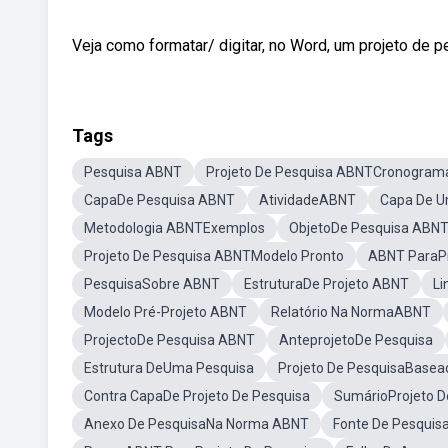
Veja como formatar/ digitar, no Word, um projeto de
Tags
Pesquisa ABNT
Projeto De Pesquisa ABNTCronogram
CapaDe Pesquisa ABNT
AtividadeABNT
Capa De U
Metodologia ABNTExemplos
ObjetoDe Pesquisa ABN
Projeto De Pesquisa ABNTModelo Pronto
ABNT ParaPr
PesquisaSobre ABNT
EstruturaDe Projeto ABNT
Li
Modelo Pré-Projeto ABNT
Relatório Na NormaABNT
ProjectoDe Pesquisa ABNT
AnteprojetoDe Pesquisa
Estrutura DeUma Pesquisa
Projeto De PesquisaBase
Contra CapaDe Projeto De Pesquisa
SumárioProjeto D
Anexo De PesquisaNa Norma ABNT
Fonte De Pesqui