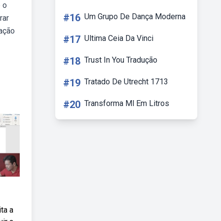
 o
#16
Um Grupo De Dança Moderna
rar
tação
#17
Ultima Ceia Da Vinci
#18
Trust In You Tradução
#19
Tratado De Utrecht 1713
#20
Transforma Ml Em Litros
ta a