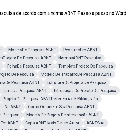
 pesquisa de acordo com a norma ABNT. Passo a passo no Word.
a
ModeloDe Pesquisa ABNT
PesquisaEm ABNT
mProjeto De Pesquisa ABNT
NormasABNT Pesquisa
T
FolhaDe Pesquisa ABNT
TemplateProjeto De Pesquisa
ojeto De Pesquisa
Modelo De TrabalhoDe Pesquisa ABNT
nhaDe Pesquisa ABNT
Estrutura DoProjeto De Pesquisa
TemaDe Pesquisa ABNT
Introdução DoProjeto De Pesquisa
Projeto De Pesquisa ABNTReferencias E Bibliografia
ado Na ABNT
Como Organizar SuaPesquisa ABNT
e Pesquisa
Modelo De Projeto DeIntervenção ABNT
saEm ABNT
Capa ABNT Mais DeUm Autor
ABNTSite