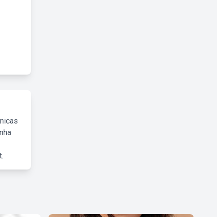
cnicas
inha
.