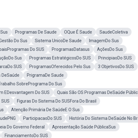
 Sus
Programas De Saude
OQue É Saude
SaudeColetiva
Gestão Do Sus
Sistema UnicoDe Saude
ImagemDo Sus
ipaisProgramas Do SUS
ProgramasDatasus
AçõesDo Sus
uçãoDo Sus
Programas EstratégicosDo SUS
PrincipiaoDo SUS
arcaDo SUS
ProgramasOferecidos Pelo Sus
3 ObjetivosDo SUS
s DeSaúde
PrigramaDe Saude
Trabalho SobrePrograma Do Sus
m EDesvantagem Do SUS
Quais São OS Programas DeSaúde Públic
o SUS
Figuras Do Sistema Do SUSFora Do Brasil
us
Atenção Primária De SaúdeE O Sus
audePNG
ParticipacaoDo SUS
História Do Sistema DeSaúde No Br
eia Do Governo Federal
Apresentação Saúde PúblicaSus
FinanciamentoDo SUS