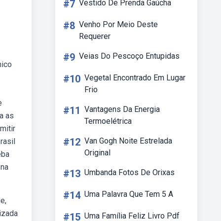
#7
Vestido De Prenda Gaúcha
#8
Venho Por Meio Deste
Requerer
#9
Veias Do Pescoço Entupidas
nico
#10
Vegetal Encontrado Em Lugar
Frio
e
#11
Vantagens Da Energia
a as
Termoelétrica
mitir
#12
Van Gogh Noite Estrelada
rasil
Original
eba
 na
#13
Umbanda Fotos De Orixas
#14
Uma Palavra Que Tem 5 A
e,
izada
#15
Uma Família Feliz Livro Pdf