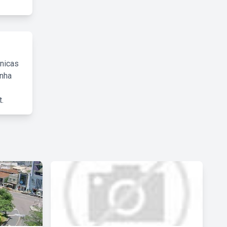
cnicas
inha
.