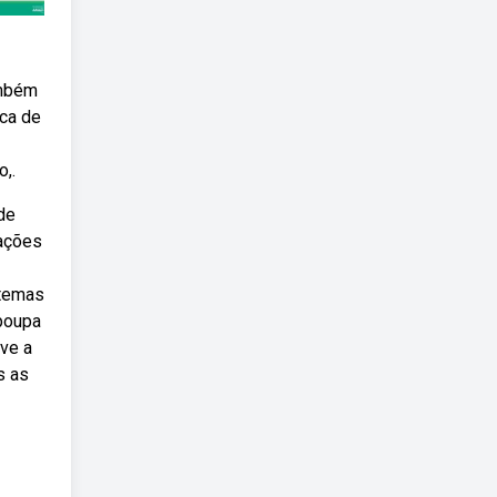
ambém
ica de
,.
de
mações
stemas
poupa
ove a
s as