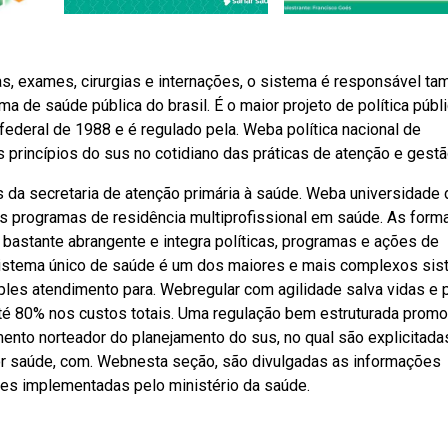
 exames, cirurgias e internações, o sistema é responsável t
 de saúde pública do brasil. É o maior projeto de política públ
 federal de 1988 e é regulado pela. Weba política nacional de
 princípios do sus no cotidiano das práticas de atenção e gestão
da secretaria de atenção primária à saúde. Weba universidade 
os programas de residência multiprofissional em saúde. As for
a é bastante abrangente e integra políticas, programas e ações de
sistema único de saúde é um dos maiores e mais complexos si
les atendimento para. Webregular com agilidade salva vidas e 
até 80% nos custos totais. Uma regulação bem estruturada prom
ento norteador do planejamento do sus, no qual são explicitada
r saúde, com. Webnesta seção, são divulgadas as informações
des implementadas pelo ministério da saúde.