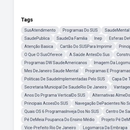
Tags
SusAtendimento
Programas Do SUS
SaudeMental
SaudePublica
SaudeDa Familia
Inep
Esferas De
Atenção Basica
Cartão Do SUSPara Imprimir
Princ
O Que O SusOferece
A Saúde AntesDo Sus
Constr
Programas DW SaudeAmericanos
Imagem Da Logom
Mes DeJaneiro Saude Mental
Programas E Programa
Politicas De SaudeImplementadas Pelo SUS
Capa De 
Secretaria Municipal De SaudeRio De Janeiro
Vantage
Anos Do Prgrama VerticalDo SUS
Alternativas AlmeD
Principais AcoesDo SUS
Navegação DePacientes No S
Quais OS 6 ProgramasInveja Dos No SUS
Centro De S
Pé DeMeia Poupanca Do Ensino Médio
Projeto Pé DeM
Vice-Prefeito Rio De Janeiro
Logomarca Da Embrapa