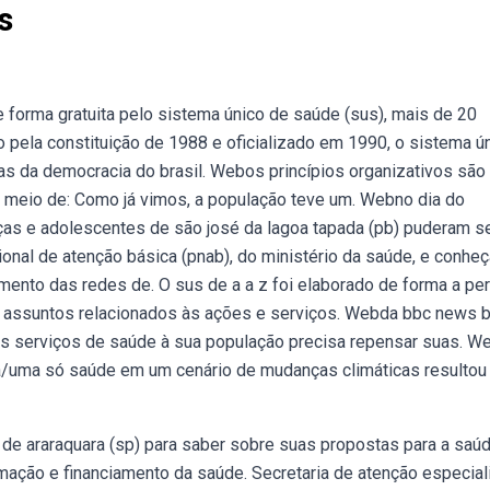
s
 forma gratuita pelo sistema único de saúde (sus), mais de 20
 pela constituição de 1988 e oficializado em 1990, o sistema ú
s da democracia do brasil. Webos princípios organizativos são
or meio de: Como já vimos, a população teve um. Webno dia do
nças e adolescentes de são josé da lagoa tapada (pb) puderam s
ional de atenção básica (pnab), do ministério da saúde, e conheç
ento das redes de. O sus de a a z foi elaborado de forma a per
 assuntos relacionados às ações e serviços. Webda bbc news b
ns serviços de saúde à sua população precisa repensar suas. W
ca/uma só saúde em um cenário de mudanças climáticas resultou
 de araraquara (sp) para saber sobre suas propostas para a saúd
mação e financiamento da saúde. Secretaria de atenção especial