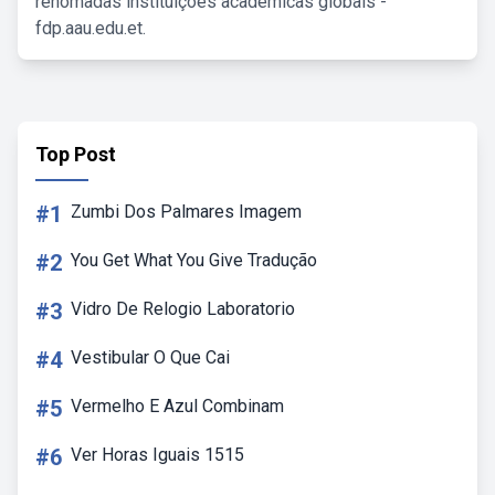
renomadas instituições acadêmicas globais -
fdp.aau.edu.et.
Top Post
#1
Zumbi Dos Palmares Imagem
#2
You Get What You Give Tradução
#3
Vidro De Relogio Laboratorio
#4
Vestibular O Que Cai
#5
Vermelho E Azul Combinam
#6
Ver Horas Iguais 1515