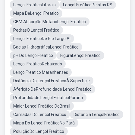
Lençol FreáticoLitorais
Lençol FreáticoPelotas RS
Mapa DeLençol Freatico
CBM Absorção MetanoLençol Freático
PedrasO Lençol Freático
Lençol FreáticoDe Rio Largo Al
Bacias HidrográficaLençol Freático
pH Do LençolFreatico
FiguraLençol Freático
Lençol FreáticoRebaixado
LençolFreatico Maranhenses
Distância Do Lençol FreáticoÀ Superfície
Aferição DeProfundidade Lençol Freático
Profundidade Lençol FreáticoParaná
Maior Lençol Freático DoBrasil
Camadas DoLencol Freatico
Distancia LençolFreatico
Mapa Do Lençol FreáticoNo Pará
PoluiçãoDo Lençol Freático