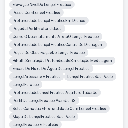
Elevação NivelDo Lençol Freatico
Posso ComLençol Freatico
Profundidade Lençol FreáticoEm Drenos
Pegada PerfilProfundidade
Como O Desmatamento AfetaO Lençol Freático
Profundidade Lençol FreáticoCanais De Drenagem
Poços De ObservaçãoDo Lençol Freático
HiPath Simulação ProfundidadeSimulação Modelagem
Ensaio De Fluxo De Água DeLençol Freático
LençolArtesiano E Freatico
Lençol FreáticoSão Paulo
LençolFeratico
ProfundidadeLencol Freatico Aquifero Tubarão
Perfil Do LençolFreatico Viamão RS
Solos Camadas EProfundidade Com Lençol Freatico
Mapa De LençolFreatico Sao Paulo
LençolFreatico E Poulição