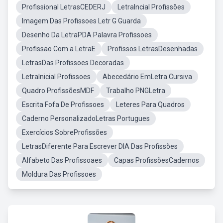
Profissional LetrasCEDERJ
LetraIncial Profissões
Imagem Das Profissoes Letr G Guarda
Desenho Da LetraPDA Palavra Profissoes
Profissao Com a LetraE
Profissos LetrasDesenhadas
LetrasDas Profissoes Decoradas
LetraInicial Profissoes
Abecedário EmLetra Cursiva
Quadro ProfissõesMDF
Trabalho PNGLetra
Escrita Fofa De Profissoes
Leteres Para Quadros
Caderno PersonalizadoLetras Portugues
Exercícios SobreProfissões
LetrasDiferente Para Escrever DIA Das Profissões
Alfabeto Das Profissoaes
Capas ProfissõesCadernos
Moldura Das Profissoes