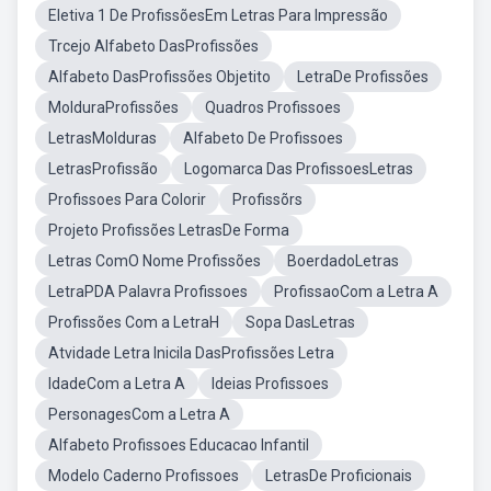
Eletiva 1 De ProfissõesEm Letras Para Impressão
Trcejo Alfabeto DasProfissões
Alfabeto DasProfissões Objetito
LetraDe Profissões
MolduraProfissões
Quadros Profissoes
LetrasMolduras
Alfabeto De Profissoes
LetrasProfissão
Logomarca Das ProfissoesLetras
Profissoes Para Colorir
Profissõrs
Projeto Profissões LetrasDe Forma
Letras ComO Nome Profissões
BoerdadoLetras
LetraPDA Palavra Profissoes
ProfissaoCom a Letra A
Profissões Com a LetraH
Sopa DasLetras
Atvidade Letra Inicila DasProfissões Letra
IdadeCom a Letra A
Ideias Profissoes
PersonagesCom a Letra A
Alfabeto Profissoes Educacao Infantil
Modelo Caderno Profissoes
LetrasDe Proficionais