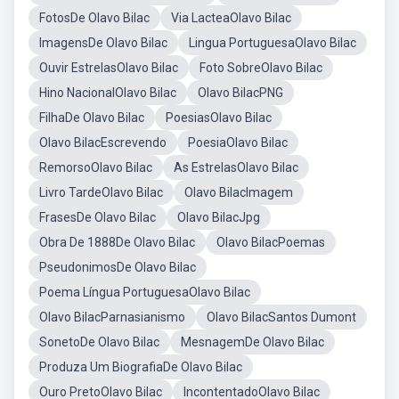
FotosDe Olavo Bilac
Via LacteaOlavo Bilac
ImagensDe Olavo Bilac
Lingua PortuguesaOlavo Bilac
Ouvir EstrelasOlavo Bilac
Foto SobreOlavo Bilac
Hino NacionalOlavo Bilac
Olavo BilacPNG
FilhaDe Olavo Bilac
PoesiasOlavo Bilac
Olavo BilacEscrevendo
PoesiaOlavo Bilac
RemorsoOlavo Bilac
As EstrelasOlavo Bilac
Livro TardeOlavo Bilac
Olavo BilacImagem
FrasesDe Olavo Bilac
Olavo BilacJpg
Obra De 1888De Olavo Bilac
Olavo BilacPoemas
PseudonimosDe Olavo Bilac
Poema Língua PortuguesaOlavo Bilac
Olavo BilacParnasianismo
Olavo BilacSantos Dumont
SonetoDe Olavo Bilac
MesnagemDe Olavo Bilac
Produza Um BiografiaDe Olavo Bilac
Ouro PretoOlavo Bilac
IncontentadoOlavo Bilac