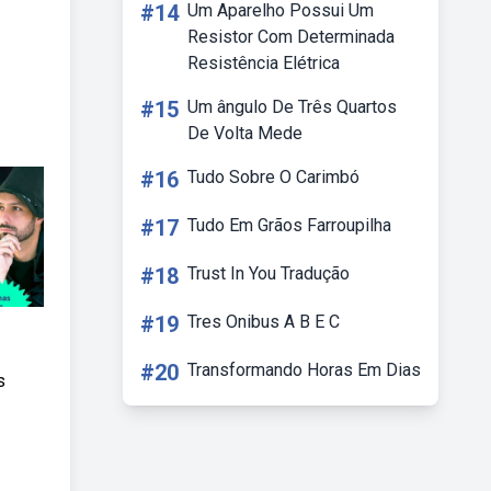
#14
Um Aparelho Possui Um
Resistor Com Determinada
Resistência Elétrica
#15
Um ângulo De Três Quartos
De Volta Mede
#16
Tudo Sobre O Carimbó
#17
Tudo Em Grãos Farroupilha
#18
Trust In You Tradução
#19
Tres Onibus A B E C
#20
Transformando Horas Em Dias
s