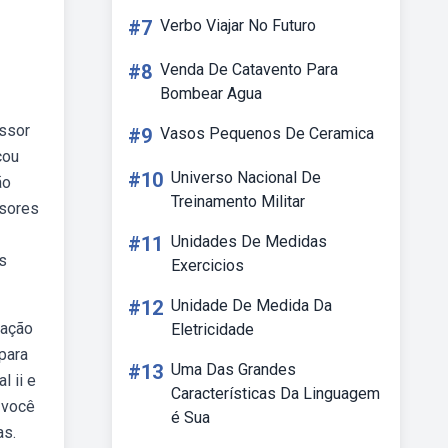
#7
Verbo Viajar No Futuro
#8
Venda De Catavento Para
Bombear Agua
essor
#9
Vasos Pequenos De Ceramica
cou
#10
Universo Nacional De
ão
Treinamento Militar
ssores
#11
Unidades De Medidas
s
Exercicios
#12
Unidade De Medida Da
dação
Eletricidade
para
#13
Uma Das Grandes
l ii e
Características Da Linguagem
 você
é Sua
as.