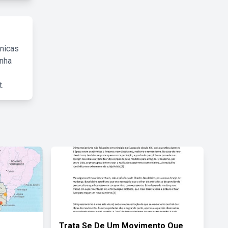
cnicas
inha
.
Trata Se De Um Movimento Que