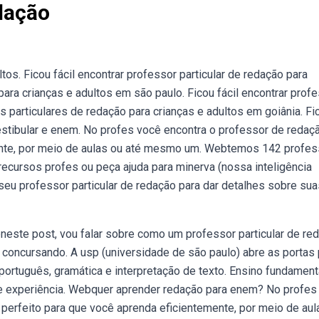
dação
tos. Ficou fácil encontrar professor particular de redação para
ara crianças e adultos em são paulo. Ficou fácil encontrar prof
s particulares de redação para crianças e adultos em goiânia. Fi
vestibular e enem. No profes você encontra o professor de redaç
emente, por meio de aulas ou até mesmo um. Webtemos 142 profe
ecursos profes ou peça ajuda para minerva (nossa inteligência
eu professor particular de redação para dar detalhes sobre sua
neste post, vou falar sobre como um professor particular de re
u concursando. A usp (universidade de são paulo) abre as portas 
português, gramática e interpretação de texto. Ensino fundamenta
de experiência. Webquer aprender redação para enem? No profes
 perfeito para que você aprenda eficientemente, por meio de aul