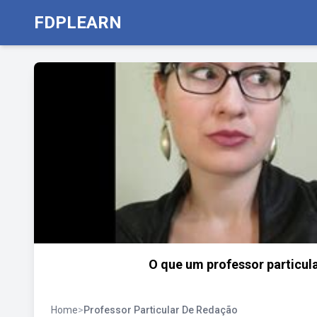
FDPLEARN
O que um professor particula
Home
>
Professor Particular De Redação