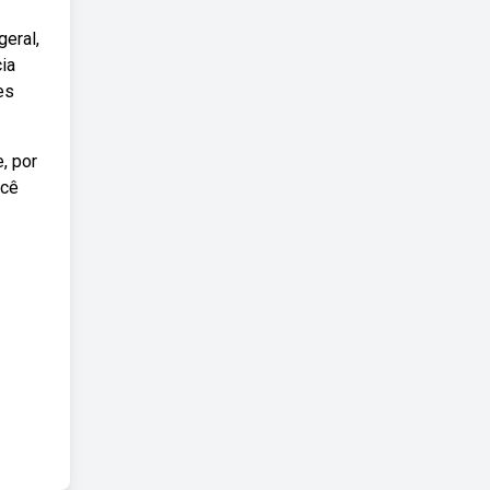
geral,
ia
es
, por
ocê