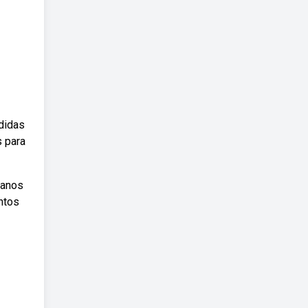
didas
s para
ganos
ntos