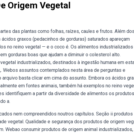
De Origem Vegetal
rtes das plantas como folhas, raízes, caules e frutos. Além do
 ácidos graxos (pedacinhos de gorduras) saturados apareçam
 no reino vegetal — e o coco é. Os alimentos industrializados 
em gorduras boas que ajudam a diminuir o colesterol alto.
egetal industrializados, destinados à ingestão humana em est
a,. Webos assuntos contemplados nesta área de perguntas e
o arquivo basta clicar em cima do assunto. Embora os ácidos gr
almente em fontes animais, também há exemplos no reino veget
s identifiquem a partir da diversidade de alimentos os produto
do a.
icados nem compreendidos noutros capítulos. Seção ii produtos
ade vegetal. Qualidade e segurança dos produtos de origem vege
em. Webao consumir produtos de origem animal industrializados,