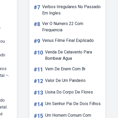
#7
Verbos Irregulares No Passado
Em Ingles
#8
Ver O Numero 22 Com
s
Frequencia
#9
Venus Filme Final Explicado
ou.
#10
Venda De Catavento Para
ado
Bombear Agua
axos
#11
Vem De Enem Com Br
al —.
#12
Valor De Um Pandeiro
s
#13
Usina Do Corpo De Flores
 do
#14
Um Senhor Pai De Dois Filhos
tal.
 é
#15
Um Homem Comum Com