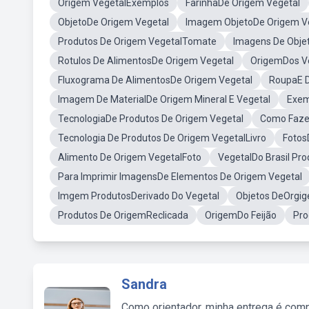
Origem VegetalExemplos
FarinhaDe Origem Vegetal
ObjetoDe Origem Vegetal
Imagem ObjetoDe Origem V
Produtos De Origem VegetalTomate
Imagens De Obje
Rotulos De AlimentosDe Origem Vegetal
OrigemDos V
Fluxograma De AlimentosDe Origem Vegetal
RoupaE D
Imagem De MaterialDe Origem Mineral E Vegetal
Exem
TecnologiaDe Produtos De Origem Vegetal
Como Faze
Tecnologia De Produtos De Origem VegetalLivro
Fotos
Alimento De Origem VegetalFoto
VegetalDo Brasil Pro
Para Imprimir ImagensDe Elementos De Origem Vegetal
Imgem ProdutosDerivado Do Vegetal
Objetos DeOrgig
Produtos De OrigemReclicada
OrigemDo Feijão
Pro
Sandra
Como orientador, minha entrega é comp