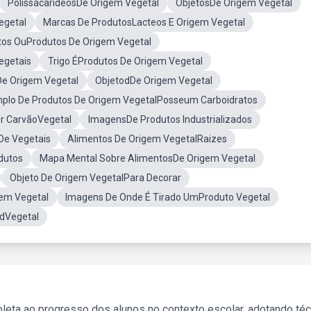
PolissacarídeosDe Origem Vegetal
ObjetosDe Origem Vegetal
egetal
Marcas De ProdutosLacteos E Origem Vegetal
tos OuProdutos De Origem Vegetal
egetais
Trigo ÉProdutos De Origem Vegetal
e Origem Vegetal
ObjetodDe Origem Vegetal
plo De Produtos De Origem VegetalPosseum Carboidratos
r CarvãoVegetal
ImagensDe Produtos Industrializados
De Vegetais
Alimentos De Origem VegetalRaizes
dutos
Mapa Mental Sobre AlimentosDe Origem Vegetal
Objeto De Origem VegetalPara Decorar
em Vegetal
Imagens De Onde É Tirado UmProduto Vegetal
dVegetal
leta ao progresso dos alunos no contexto escolar, adotando té