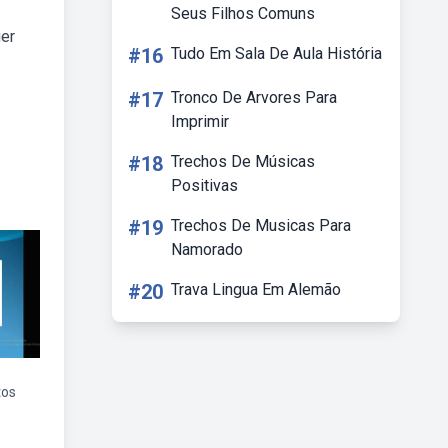
Seus Filhos Comuns
uer
#16
Tudo Em Sala De Aula História
#17
Tronco De Arvores Para
Imprimir
#18
Trechos De Músicas
Positivas
#19
Trechos De Musicas Para
Namorado
#20
Trava Lingua Em Alemão
tos