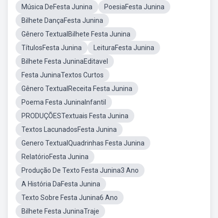
Música DeFesta Junina
PoesiaFesta Junina
Bilhete DançaFesta Junina
Gênero TextualBilhete Festa Junina
TítulosFesta Junina
LeituraFesta Junina
Bilhete Festa JuninaEditavel
Festa JuninaTextos Curtos
Gênero TextualReceita Festa Junina
Poema Festa JuninaInfantil
PRODUÇÕESTextuais Festa Junina
Textos LacunadosFesta Junina
Genero TextualQuadrinhas Festa Junina
RelatórioFesta Junina
Produção De Texto Festa Junina3 Ano
A História DaFesta Junina
Texto Sobre Festa Junina6 Ano
Bilhete Festa JuninaTraje