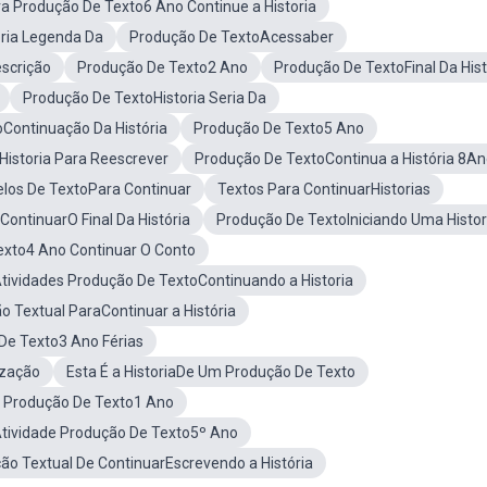
ra Produção De Texto6 Ano Continue a Historia
ria Legenda Da
Produção De TextoAcessaber
scrição
Produção De Texto2 Ano
Produção De TextoFinal Da Hist
Produção De TextoHistoria Seria Da
Continuação Da História
Produção De Texto5 Ano
Historia Para Reescrever
Produção De TextoContinua a História 8A
los De TextoPara Continuar
Textos Para ContinuarHistorias
ContinuarO Final Da História
Produção De TextoIniciando Uma Histor
exto4 Ano Continuar O Conto
tividades Produção De TextoContinuando a Historia
o Textual ParaContinuar a História
De Texto3 Ano Férias
ização
Esta É a HistoriaDe Um Produção De Texto
e Produção De Texto1 Ano
tividade Produção De Texto5º Ano
ão Textual De ContinuarEscrevendo a História