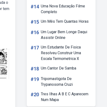
uda o
#14
Uma Nova Educação Filme
or tem
Completo
#15
Um Mês Tem Quantas Horas
#16
Um Lugar Bem Longe Daqui
Assistir Online
#17
Um Estudante De Fisica
Resolveu Construir Uma
Escala Termometrica X
#18
Um Cantor De Samba
#19
Tripomastigota De
Trypanosoma Cruzi
#20
Tres Ilhas A B E C Aparecem
Num Mapa