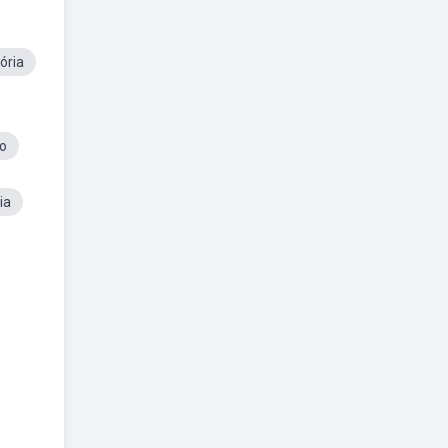
ória
no
ia