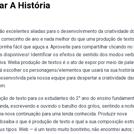
r A História
ão excelentes aliadas para o desenvolvimento da criatividade d
— comecinho de ano e nada melhor do que uma produção de texto
rinha fácil que aguça a. Aproveite para compartilhar clicando no
os disponíveis! Identificar os efeitos de sentido dos modos verb
iva. Weba produção de textos é o ato de expor por meio de pala
rá escolher os personagens/elementos que usará na sua história
desenvolvida pela nossa equipe para despertar a criatividade da
em.
ão de texto para os estudantes do 2° ano do ensino fundament
da, escrevendo e ouvindo o barulho dos grilos, sentindo a noit
ma nova continuação para uma lenda conhecida. Produzir nova
bsaiba o que é produção de texto e qual a sua composição estru
 tipos. Web — é um texto muito bonitinho, não encontrei autor, f