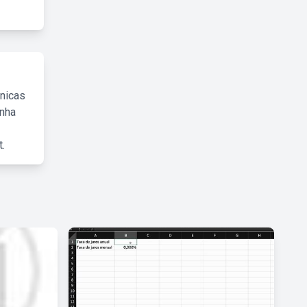
cnicas
inha
.