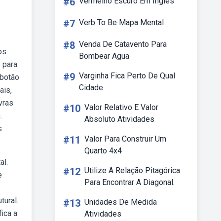
#6
Vermelho Escuro Em Ingles
#7
Verb To Be Mapa Mental
#8
Venda De Catavento Para
os
Bombear Agua
 para
#9
Varginha Fica Perto De Qual
 botão
Cidade
ais,
vras
#10
Valor Relativo E Valor
.
Absoluto Atividades
s
#11
Valor Para Construir Um
Quarto 4x4
al.
#12
Utilize A Relação Pitagórica
e
Para Encontrar A Diagonal.
tural.
#13
Unidades De Medida
ica a
Atividades