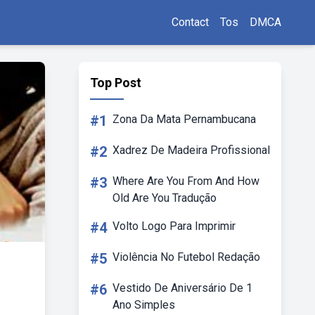
Contact
Tos
DMCA
Top Post
#1
Zona Da Mata Pernambucana
#2
Xadrez De Madeira Profissional
#3
Where Are You From And How
Old Are You Tradução
#4
Volto Logo Para Imprimir
#5
Violência No Futebol Redação
#6
Vestido De Aniversário De 1
Ano Simples