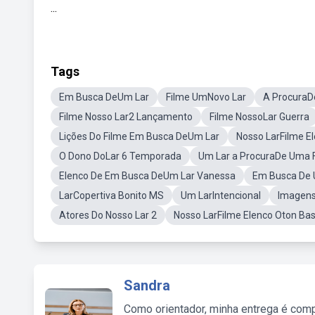
...
Tags
Em Busca DeUm Lar
Filme UmNovo Lar
A ProcuraD
Filme Nosso Lar2 Lançamento
Filme NossoLar Guerra
Lições Do Filme Em Busca DeUm Lar
Nosso LarFilme E
O Dono DoLar 6 Temporada
Um Lar a ProcuraDe Uma F
Elenco De Em Busca DeUm Lar Vanessa
Em Busca De 
LarCopertiva Bonito MS
Um LarIntencional
Imagens
Atores Do Nosso Lar 2
Nosso LarFilme Elenco Oton Ba
Sandra
Como orientador, minha entrega é comp