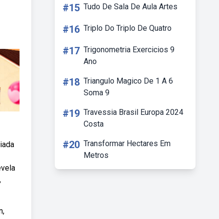
#15
Tudo De Sala De Aula Artes
#16
Triplo Do Triplo De Quatro
#17
Trigonometria Exercicios 9
Ano
#18
Triangulo Magico De 1 A 6
Soma 9
#19
Travessia Brasil Europa 2024
Costa
#20
Transformar Hectares Em
iada
Metros
evela
,
n,