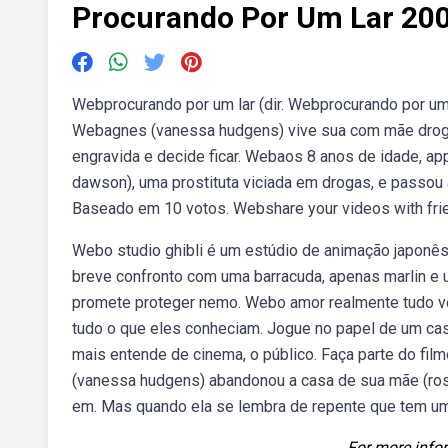
Procurando Por Um Lar 20
Webprocurando por um lar (dir. Webprocurando por um 
Webagnes (vanessa hudgens) vive sua com mãe drogada
engravida e decide ficar. Webaos 8 anos de idade, a
dawson), uma prostituta viciada em drogas, e passou 
Baseado em 10 votos. Webshare your videos with frien
Webo studio ghibli é um estúdio de animação japon
breve confronto com uma barracuda, apenas marlin e 
promete proteger nemo. Webo amor realmente tudo ve
tudo o que eles conheciam. Jogue no papel de um cas
mais entende de cinema, o público. Faça parte do fil
(vanessa hudgens) abandonou a casa de sua mãe (rosa
em. Mas quando ela se lembra de repente que tem uma 
For more infor