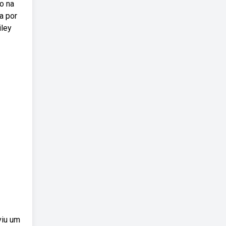
o na
a por
iley
viu um