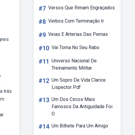
#7
Versos Que Rimam Engraçados
#8
Verbos Com Terminação Ir
#9
Veias E Arterias Das Pernas
gnes
#10
Vai Toma No Seu Rabo
#11
Universo Nacional De
Treinamento Militar
m
#12
Um Sopro De Vida Clarice
n
Lispector Pdf
a trás
em
#13
Um Dos Circos Mais
Famosos Da Antiguidade Foi
O
ar
#14
Um Bilhete Para Um Amigo