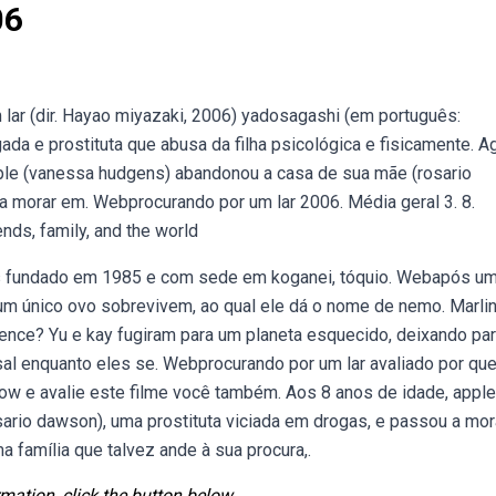
06
lar (dir. Hayao miyazaki, 2006) yadosagashi (em português:
 e prostituta que abusa da filha psicológica e fisicamente. A
pple (vanessa hudgens) abandonou a casa de sua mãe (rosario
a morar em. Webprocurando por um lar 2006. Média geral 3. 8.
ds, family, and the world
ês fundado em 1985 e com sede em koganei, tóquio. Webapós u
um único ovo sobrevivem, ao qual ele dá o nome de nemo. Marli
nce? Yu e kay fugiram para um planeta esquecido, deixando par
al enquanto eles se. Webprocurando por um lar avaliado por qu
mow e avalie este filme você também. Aos 8 anos de idade, apple
rio dawson), uma prostituta viciada em drogas, e passou a mor
família que talvez ande à sua procura,.
mation, click the button below.