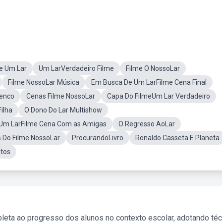
e Um Lar
Um LarVerdadeiro Filme
Filme O NossoLar
Filme NossoLar Música
Em Busca De Um LarFilme Cena Final
lenco
Cenas Filme NossoLar
Capa Do FilmeUm Lar Verdadeiro
ilha
O Dono Do Lar Multishow
Um LarFilme Cena Com as Amigas
O Regresso AoLar
 Do Filme NossoLar
ProcurandoLivro
Ronaldo Casseta E Planeta
stos
leta ao progresso dos alunos no contexto escolar, adotando té