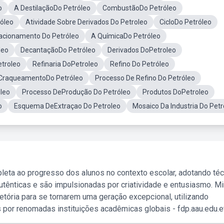
o
A DestilaçãoDo Petróleo
CombustãoDo Petróleo
róleo
Atividade Sobre Derivados Do Petroleo
CicloDo Petróleo
acionamento Do Petróleo
A QuímicaDo Petróleo
leo
DecantaçãoDo Petróleo
Derivados DoPetroleo
etroleo
Refinaria DoPetroleo
Refino Do Petróleo
CraqueamentoDo Petróleo
Processo De Refino Do Petróleo
leo
Processo DeProdução Do Petróleo
Produtos DoPetroleo
o
Esquema DeExtraçao Do Petroleo
Mosaico Da Industria Do Petr
leta ao progresso dos alunos no contexto escolar, adotando té
tênticas e são impulsionadas por criatividade e entusiasmo. M
etória para se tornarem uma geração excepcional, utilizando
 por renomadas instituições acadêmicas globais - fdp.aau.edu.et