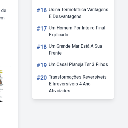
#16
Usina Termelétrica Vantagens
 de
E Desvantagens
gem
#17
Um Homem Por Inteiro Final
Explicado
#18
Um Grande Mar Está A Sua
Frente
#19
Um Casal Planeja Ter 3 Filhos
#20
Transformações Reversíveis
E Irreversíveis 4 Ano
Atividades