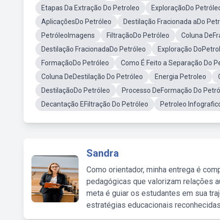
Etapas Da Extração Do Petroleo
ExploraçãoDo Petróle
AplicaçõesDo Petróleo
Destilação Fracionada aDo Pet
PetróleoImagens
FiltraçãoDo Petróleo
Coluna DeFr
Destilação FracionadaDo Petróleo
Exploração DoPetro
FormaçãoDo Petróleo
Como É Feito a Separação Do P
Coluna DeDestilação Do Petróleo
Energia Petroleo
DestilaçãoDo Petróleo
Processo DeFormação Do Petró
Decantação EFiltração Do Petróleo
Petroleo Infografic
Sandra
Como orientador, minha entrega é comp
pedagógicas que valorizam relações au
meta é guiar os estudantes em sua traj
estratégias educacionais reconhecidas