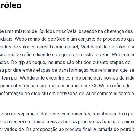
róleo
uma mistura de líquidos miscíveis, baseado na diferença das
iduais. Webo refino do petróleo é um conjunto de processos qu
vados de valor comercial como diesel,. Webbarril do petróleo os
margens de refino durante o segundo trimestre do ano. Webenten
ados. Do glp ao coque, insumos são obtidos durante etapas de
sa por diferentes etapas de transformação nas refinarias, que s
 tem por. Webdurante encontro com os principais nomes da indú
dependentes do país propôs a construção de 33. Webo refino do
nsformação do óleo cru em derivados de valor comercial como ó
cesso de separação dos seus componentes, transformando o pe
cê conhecerá um pouco mais sobre os processos físicos e quím
erivados do. Da prospecção ao produto final: A jornada do petról