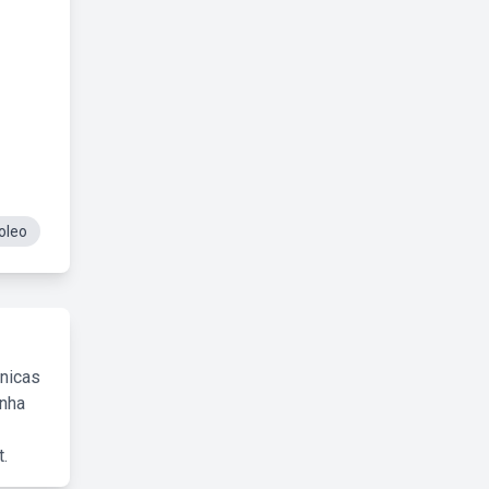
oleo
cnicas
inha
.