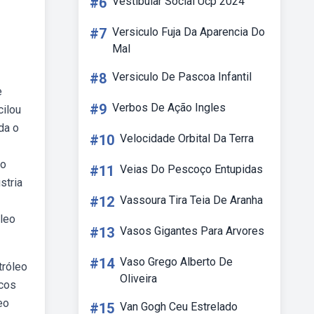
#6
Vestibular Social Ucp 2024
#7
Versiculo Fuja Da Aparencia Do
Mal
#8
Versiculo De Pascoa Infantil
e
#9
Verbos De Ação Ingles
cilou
da o
#10
Velocidade Orbital Da Terra
ão
#11
Veias Do Pescoço Entupidas
stria
#12
Vassoura Tira Teia De Aranha
leo
#13
Vasos Gigantes Para Arvores
#14
Vaso Grego Alberto De
tróleo
Oliveira
icos
eo
#15
Van Gogh Ceu Estrelado