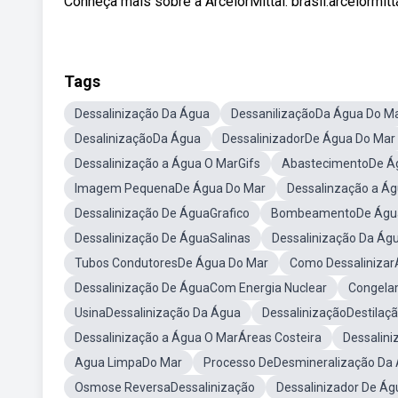
Conheça mais sobre a ArcelorMittal: brasil.arcelormitt
Tags
Dessalinização Da Água
DessanilizaçãoDa Água Do M
DesalinizaçãoDa Água
DessalinizadorDe Água Do Mar
Dessalinização a Água O MarGifs
AbastecimentoDe Á
Imagem PequenaDe Água Do Mar
Dessalinzação a Á
Dessalinização De ÁguaGrafico
BombeamentoDe Águ
Dessalinização De ÁguaSalinas
Dessalinização Da Águ
Tubos CondutoresDe Água Do Mar
Como Dessalinizar
Dessalinização De ÁguaCom Energia Nuclear
Congela
UsinaDessalinização Da Água
DessalinizaçãoDestilaç
Dessalinização a Água O MarÁreas Costeira
Dessalin
Agua LimpaDo Mar
Processo DeDesmineralização Da
Osmose ReversaDessalinização
Dessalinizador De Á