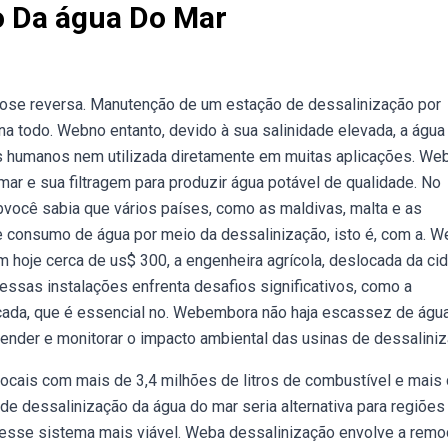
o Da água Do Mar
ose reversa. Manutenção de um estação de dessalinização por
na todo. Webno entanto, devido à sua salinidade elevada, a água
s humanos nem utilizada diretamente em muitas aplicações. We
ar e sua filtragem para produzir água potável de qualidade. No
você sabia que vários países, como as maldivas, malta e as
consumo de água por meio da dessalinização, isto é, com a. 
m hoje cerca de us$ 300, a engenheira agrícola, deslocada da ci
dessas instalações enfrenta desafios significativos, como a
icada, que é essencial no. Webembora não haja escassez de águ
ender e monitorar o impacto ambiental das usinas de dessaliniz
cais com mais de 3,4 milhões de litros de combustível e mais
 dessalinização da água do mar seria alternativa para regiões
esse sistema mais viável. Weba dessalinização envolve a rem