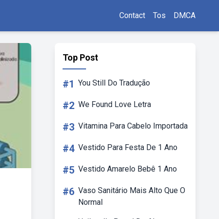
Contact
Tos
DMCA
Top Post
#1
You Still Do Tradução
#2
We Found Love Letra
#3
Vitamina Para Cabelo Importada
#4
Vestido Para Festa De 1 Ano
#5
Vestido Amarelo Bebê 1 Ano
#6
Vaso Sanitário Mais Alto Que O
Normal