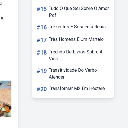
a
#15
Tudo O Que Sei Sobre O Amor
o
Pdf
rio
#16
Trezentos E Sessenta Reais
#17
Três Homens E Um Martelo
#18
Trechos De Livros Sobre A
Vida
#19
Transitividade Do Verbo
Atender
#20
Transformar M2 Em Hectare