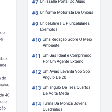
#7
Unilasalle Portal Do Aluno
#8
Uniforme Motorista De Onibus
#9
Unicelulares E Pluricelulares
Exemplos
 do
ba
#10
Uma Redação Sobre O Meio
Ambiente
#11
Um Gas Ideal é Comprimido
Webna
Por Um Agente Externo
dade
#12
Um Aviao Levanta Voo Sob
Angulo De 20
a do
ação,.
#13
Um ângulo De Três Quartos
De Volta Mede
 de 40
 que
#14
Turma Da Monica Jovens
oção
Quadrinhos