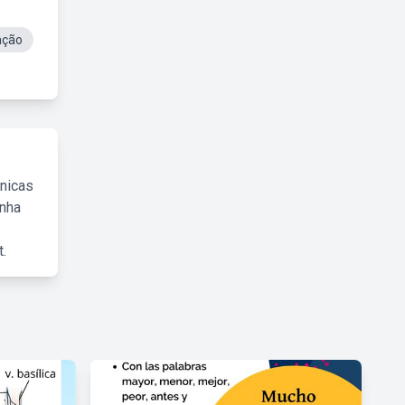
ação
cnicas
inha
.