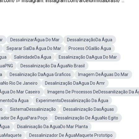
al.com/ ▻ Instagram: instagram.com/arcelormittalbrasil/ ...
ar
DessalinizarÁgua Do Mar
DessalinzaçãoDa Água
Separar SalDa Água Do Mar
Process OGalão Água
gua
SalinidadeDa Água
Essalinização DaAgua Do Mar
guaPNG
Dessalinização Da ÁguaNo Brasil
a
Desalinização DaAgua Graficos
Imagem DeÁguas Do Mar
aNo Rio De Janeiro
Desalinização DaAgua Do Amr
Água Do Mar Caseiro
Imagens De Processos DeDessanilização Da Á
mentoDa Água
ExperimentoDessalinização Da Água
ão
SistemaDessalinização
Dessalinização DasÁguas
izador De ÁguaPara Poço
Dessalinização De ÁguaNo Egito
 Água
Disalinisação Da AguaDo Mar Planta
guaMaquete
Dessalinizador De ÁguaMaquete Prototipo