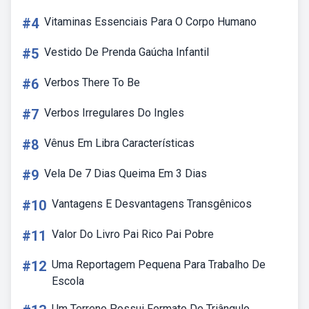
#4
Vitaminas Essenciais Para O Corpo Humano
#5
Vestido De Prenda Gaúcha Infantil
#6
Verbos There To Be
#7
Verbos Irregulares Do Ingles
#8
Vênus Em Libra Características
#9
Vela De 7 Dias Queima Em 3 Dias
#10
Vantagens E Desvantagens Transgênicos
#11
Valor Do Livro Pai Rico Pai Pobre
#12
Uma Reportagem Pequena Para Trabalho De
Escola
Um Terreno Possui Formato De Triângulo