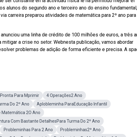
ue ser constante en la actividad física le ha permitido mejorar el
aos alunos do segundo ano e terceiro ano do ensino fundamental
via carreira preparou atividades de matemática para 2º ano para
nunciou uma linha de crédito de 100 milhões de euros, a três a
ra mitigar a crise no setor. Webnesta publicação, vamos abordar
resolver problemas de adição de forma eficiente e precisa. A sp
Pronta Para Mprimir
4 Operações2 Ano
urma Do 2º Ano
Aplobleminha ParaEducação Infantil
 Matemática 2O Ano
ntura Com Bastante DetalhesPara Turma Do 2º Ano
Probleminhas Para 2 Ano
Probleminhas2º Ano