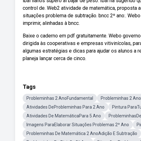
ibai llanos superó al bajar de peso. Ibai ha sugerido q
control de. Web2 atividade de matemática, proposta 
situações problema de subtração. bncc 2º ano:. Webo 
imprimir, alinhadas à bncc.
Baixe o caderno em pdf gratuitamente. Webo governo a
dirigida às cooperativas e empresas vitivinícolas, pa
algumas estratégias e dicas para ajudar os alunos a 
planeja lançar cerca de cinco.
Tags
Probleminhas 2 AnoFundamental
Probleminhas 2 Ano
Atividades DeProbleminhas Para 2 Ano
Pintura ParaT
Atividades De MatemáticaPara 5 Ano
ProbleminhasDe
Imagens ParaElaborar Situações Problemas 2º Ano
Pi
Probleminhas De Matemática 2 AnoAdição E Subtração