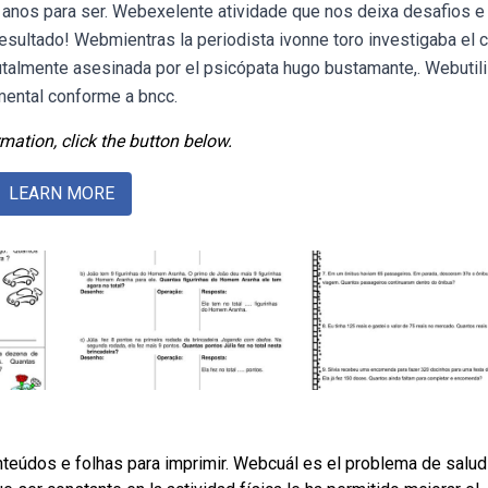
 anos para ser. Webexelente atividade que nos deixa desafios e
 resultado! Webmientras la periodista ivonne toro investigaba el 
utalmente asesinada por el psicópata hugo bustamante,. Webutil
mental conforme a bncc.
mation, click the button below.
LEARN MORE
teúdos e folhas para imprimir. Webcuál es el problema de salu