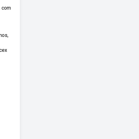
, com
nos,
acex