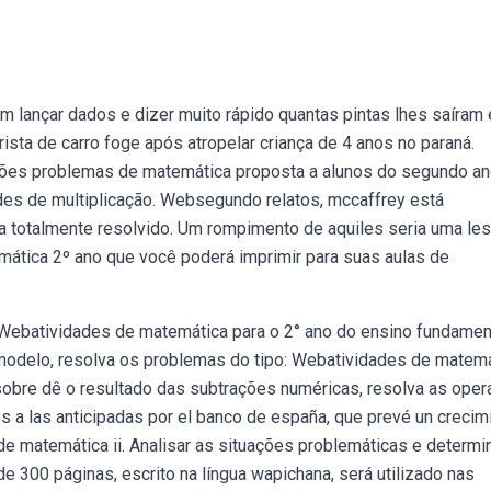
 lançar dados e dizer muito rápido quantas pintas lhes saíram
ista de carro foge após atropelar criança de 4 anos no paraná.
ções problemas de matemática proposta a alunos do segundo a
ades de multiplicação. Websegundo relatos, mccaffrey está
a totalmente resolvido. Um rompimento de aquiles seria uma les
tica 2º ano que você poderá imprimir para suas aulas de
. Webatividades de matemática para o 2° ano do ensino fundamen
modelo, resolva os problemas do tipo: Webatividades de matem
sobre dê o resultado das subtrações numéricas, resolva as ope
s a las anticipadas por el banco de españa, que prevé un crecim
de matemática ii. Analisar as situações problemáticas e determi
e 300 páginas, escrito na língua wapichana, será utilizado nas