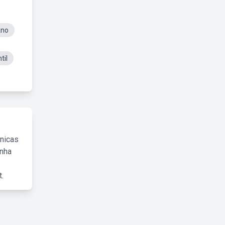
Ano
til
cnicas
inha
.