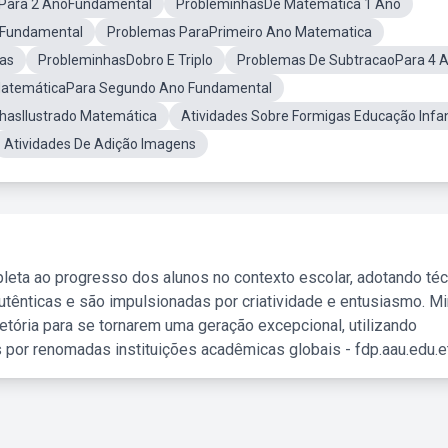
 Para 2 AnoFundamental
ProbleminhasDe Matemática 1 Ano
 Fundamental
Problemas ParaPrimeiro Ano Matematica
as
ProbleminhasDobro E Triplo
Problemas De SubtracaoPara 4 
MatemáticaPara Segundo Ano Fundamental
hasIlustrado Matemática
Atividades Sobre Formigas Educação Infan
Atividades De Adição Imagens
leta ao progresso dos alunos no contexto escolar, adotando té
tênticas e são impulsionadas por criatividade e entusiasmo. M
etória para se tornarem uma geração excepcional, utilizando
 por renomadas instituições acadêmicas globais - fdp.aau.edu.et