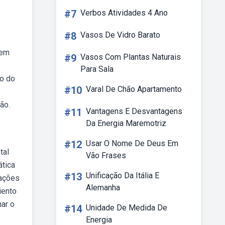
#7
Verbos Atividades 4 Ano
#8
Vasos De Vidro Barato
 em
#9
Vasos Com Plantas Naturais
Para Sala
no do
#10
Varal De Chão Apartamento
ão.
#11
Vantagens E Desvantagens
Da Energia Maremotriz
#12
Usar O Nome De Deus Em
tal
Vão Frases
ática
#13
Unificação Da Itália E
rações
Alemanha
iento
nar o
#14
Unidade De Medida De
Energia