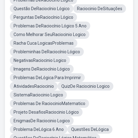
Problemas DeRaciocino Lógico
Questão DeRaciocínio Lógico
Raciocinio DeSituações
Perguntas DeRaciocínio Lógico
Problemas DeRaciocínio Lógico 5 Ano
Como Melhorar SeuRaciocinio Logico
Racha Cuca LogicasProblemas
Probleminhas DeRaciocínio Lógico
NegativasRaciocinio Logico
Imagens DeRaciocínio Lógico
Problemas DeLógica Para Imprimir
AtividadesRaciocinio
QuizDe Raciocinio Logico
SistemaRaciocinio Logico
Problemas De RaciocinioMatematico
Projeto DesafiosRaciocinio Lógico
EnigmasDe Raciocinio Logico
Problema DeLógica 6 Ano
Questões DeLógica