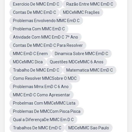
Exercício De MMC EmD C
Razão Entre MMC EmD C
Contas De MMC EmD C
MDCeMMC Frações
Problemas Envolvendo MMC EmD C
Problema Com MMC EmD C
Atividade Com MMC EmD C 7º Ano
Contas De MMC EmD C Para Resolver
MMC EmD C Enem
Dinamica Sobre MMC EmD C
MDCeMMC Dica
Questões MDCeMMC 6 Anos
Trabalho De MMC EmD C
Matematica MMC EmD C
Como Resolver MMCSobre O MDC
Problemas Mmx EmD C 6 Ano
MMC EmD C Como Apresentar
Probelmas Com MMCeMMC Lista
Problemas De MMCCom Pisca Pisca
Qual a DiferençaDe MMC Em D C
Trabalhos De MMC EmD C
MDCeMMC Sao Paulo