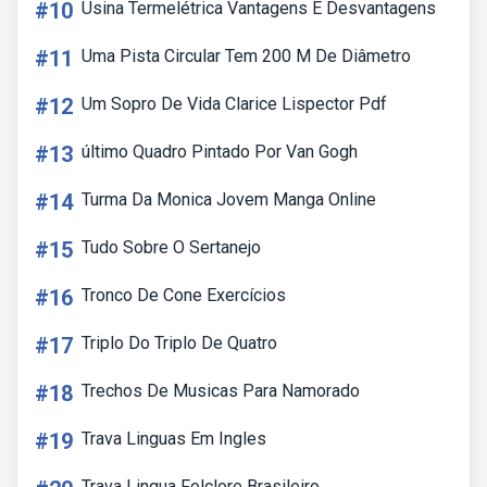
#10
Usina Termelétrica Vantagens E Desvantagens
#11
Uma Pista Circular Tem 200 M De Diâmetro
#12
Um Sopro De Vida Clarice Lispector Pdf
#13
último Quadro Pintado Por Van Gogh
#14
Turma Da Monica Jovem Manga Online
#15
Tudo Sobre O Sertanejo
#16
Tronco De Cone Exercícios
#17
Triplo Do Triplo De Quatro
#18
Trechos De Musicas Para Namorado
#19
Trava Linguas Em Ingles
Trava Lingua Folclore Brasileiro